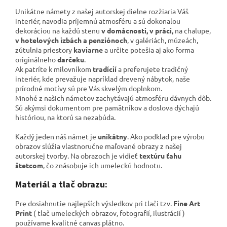
Unikátne námety z našej autorskej dielne rozžiaria Váš
interiér, navodia príjemnú atmosféru a sú dokonalou
dekoráciou na každú stenu
v domácnosti, v práci,
na chalupe,
v hotelových izbách a penziónoch
, v galériách,
múzeách,
zútulnia priestory
kaviarne
a určite potešia aj ako forma
originálneho
darčeku
.
Ak patríte k milovníkom
tradícií
a preferujete tradičný
interiér, kde prevažuje napríklad drevený nábytok, naše
prírodné motívy sú pre Vás skvelým doplnkom.
Mnohé z našich námetov zachytávajú atmosféru dávnych dôb.
Sú akýmsi dokumentom pre pamätníkov a
doslova dýchajú
históriou, na ktorú sa nezabúda.
Každý jeden náš námet je
unikátny
. Ako podklad pre výrobu
obrazov slúžia vlastnoručne maľované obrazy z našej
autorskej tvorby. Na obrazoch je vidieť
textúru ťahu
štetcom
, čo znásobuje ich umeleckú hodnotu.
Materiál a tlač obrazu:
Pre dosiahnutie najlepších výsledkov pri tlači tzv.
Fine Art
Print
( tlač umeleckých obrazov, fotografií, ilustrácií )
používame kvalitné canvas plátno
.