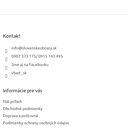
Z
á
p
ä
Kontakt
t
i
info
@
slovenskeobrazy.sk
e
0907 373 175/ 0915 143 495
Sme aj na Facebooku
vbart_sk
Informácie pre vás
Náš príbeh
Obchodné podmienky
Doprava a poštovné
Podmienky ochrany osobných údajov