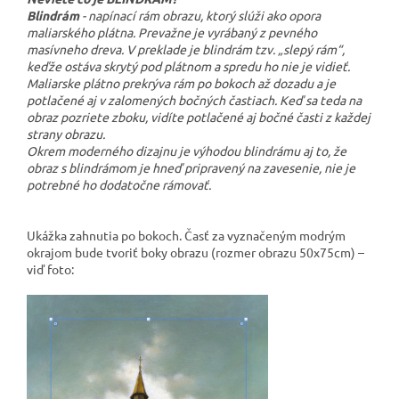
Blindrám
- napínací rám obrazu, ktorý slúži ako opora
maliarského plátna. Prevažne je vyrábaný z pevného
masívneho dreva. V preklade je blindrám tzv. „slepý rám“,
keďže ostáva skrytý pod plátnom a spredu ho nie je vidieť.
Maliarske plátno prekrýva rám po bokoch až dozadu a je
potlačené aj v zalomených bočných častiach. Keď sa teda na
obraz pozriete zboku, vidíte potlačené aj bočné časti z každej
strany obrazu.
Okrem moderného dizajnu je výhodou blindrámu aj to, že
obraz s blindrámom je hneď pripravený na zavesenie, nie je
potrebné ho dodatočne rámovať.
Ukážka zahnutia po bokoch. Časť za vyznačeným modrým
okrajom bude tvoriť boky obrazu (rozmer obrazu 50x75cm) –
viď foto: