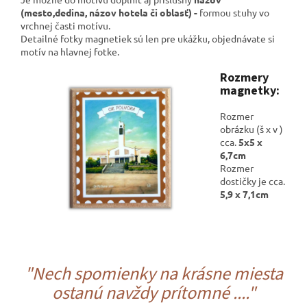
(mesto,dedina, názov hotela či oblasť) -
formou stuhy vo
vrchnej časti motívu.
Detailné fotky magnetiek sú len pre ukážku, objednávate si
motív na hlavnej fotke.
Rozmery
magnetky:
Rozmer
obrázku (š x v )
cca.
5x5 x
6,7cm
Rozmer
dostičky je cca.
5,9 x 7,1cm
"Nech spomienky na krásne miesta
ostanú navždy prítomné ...."