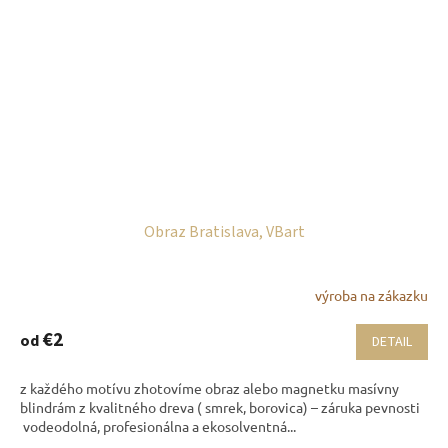
Obraz Bratislava, VBart
výroba na zákazku
€2
od
DETAIL
z každého motívu zhotovíme obraz alebo magnetku masívny
blindrám z kvalitného dreva ( smrek, borovica) – záruka pevnosti
vodeodolná, profesionálna a ekosolventná...