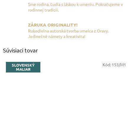
Sme rodina. Ľudia s láskou k umeniu. Pokračujeme v
rodinnej tradícii.
ZÁRUKA ORIGINALITY!
Rukodielna autorská tvorba umelca z Oravy.
Jedinečné námety a kreativita!
Súvisiaci tovar
Kód:
153/M1
SLOVENSKÝ
MALIAR