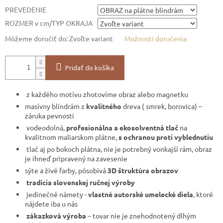
PREVEDENIE
ROZMER v cm/TYP OKRAJA
Môžeme doručiť do:
Zvoľte variant
Možnosti doručenia
Pridať do košíka
z každého motívu zhotovíme obraz alebo magnetku
masívny blindrám z
kvalitného
dreva ( smrek, borovica) –
záruka pevnosti
vodeodolná,
profesionálna a ekosolventná tlač
na
kvalitnom maliarskom plátne,
s ochranou proti vyblednutiu
tlač aj po bokoch plátna, nie je potrebný vonkajší rám, obraz
je ihneď pripravený na zavesenie
sýte a živé farby, pôsobivá
3D štruktúra obrazov
tradícia slovenskej ručnej výroby
jedinečné námety -
vlastné autorské umelecké diela
, ktoré
nájdete iba u nás
zákazková výroba
– tovar nie je znehodnotený dlhým