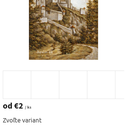
od
€2
/ ks
Jednotková
Zvoľte variant
cena: