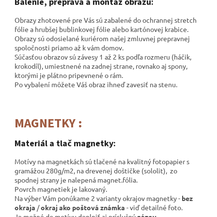
Balenie, preprava a montáž obrazu:
Obrazy zhotovené pre Vás sú zabalené do ochrannej stretch
fólie a hrubšej bublinkovej fólie alebo kartónovej krabice.
Obrazy sú odosielané kuriérom našej zmluvnej prepravnej
spoločnosti
priamo až k vám domov.
Súčasťou obrazov sú závesy 1 až 2 ks podľa rozmeru (háčik,
krokodíl), umiestnené na zadnej strane, rovnako aj spony,
ktorými je plátno pripevnené o rám.
Po vybalení môžete Váš obraz ihneď zavesiť na stenu.
MAGNETKY :
Materiál a tlač magnetky:
Motívy na magnetkách sú tlačené na kvalitný fotopapier s
gramážou 280g/m2, na drevenej doštičke (sololit), zo
spodnej strany je nalepená magnet.fólia.
Povrch magnetiek je lakovaný.
Na výber Vám ponúkame 2 varianty okrajov magnetky -
bez
okraja
/
okraj ako poštová známka
- viď detailné foto.
Je možné do motívu doplniť aj príslušný
názov