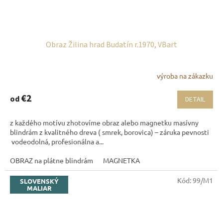
Obraz Žilina hrad Budatín r.1970, VBart
výroba na zákazku
€2
od
DETAIL
z každého motívu zhotovíme obraz alebo magnetku masívny
blindrám z kvalitného dreva ( smrek, borovica) – záruka pevnosti
vodeodolná, profesionálna a...
OBRAZ na plátne blindrám
MAGNETKA
Kód:
99/M1
SLOVENSKÝ
MALIAR