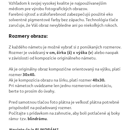
Vzhľadom k svojej vysokej kvalite je najpoužívanejším
médiom pre výrobu fotografických obrazov.
Farebnú sýtosť a stálofarebnosť zabezpečujú použité eko
solventné pigmentové farby bez zápachu. Technológia tlače
zaručuje, že Váš obraz nevybledne ani po niekoľkých rokoch.
Rozmery obrazu:
Z každého námetu je možné vybrať si z ponúkaných rozmerov.
Rozmer je uvádzaný
v cm, šírka (š) x výška (v
) alebo naopak
v závislosti od kompozície originálneho námetu.
Ak je originálny obraz kompozične orientovaný na výšku, platí
rozmer
30x40.
Ak je kompozícia obrazu na šírku, platí rozmer
40x30.
Pri námetoch uvádzame len jednu rozmerovú orientáciu,
berte to prosím do úvahy.
Pred samotnou tlačou foto plátna je veľkosť plátna potrebné
prispôsobiť na požadovaný rozmer.
Počítajte s prídavkom na zahnutie, aby boli potlačené aj boky
rámu- tzv.
blindrámu
.
Neviete čo je BLINDRÁM?