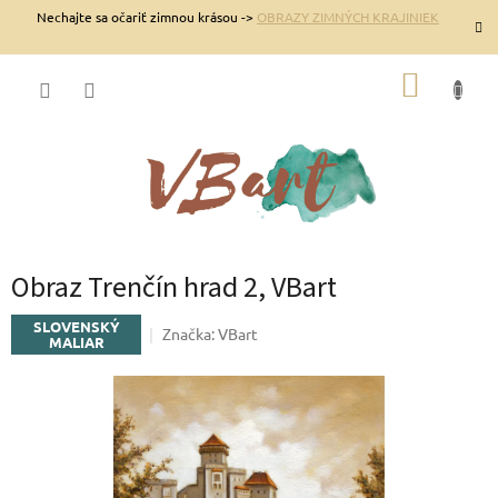
Prejsť
Nechajte sa očariť zimnou krásou ->
OBRAZY ZIMNÝCH KRAJINIEK
na
obsah
NÁKUP
KOŠÍK
Obraz Trenčín hrad 2, VBart
SLOVENSKÝ
Značka:
VBart
MALIAR