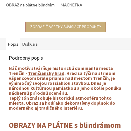
OBRAZ na plátne blindrám
MAGNETKA
ZOBRAZIŤ VŠETKY SÚVISIACE PRODUKTY
Popis
Diskusia
Podrobný popis
Náš motív stvárňuje historickú dominantu mesta
Trenčín -
Trenčiansky hrad
. Hrad sa týči na strmom
vápencovom brale priamo nad mestom Trenčín, je
výnimočný svojou rozsiahlou stavbou. Dnes je
národnou kultúrnou pamiatkou a jeho okolie ponúka
nádhernú prírodnú scenériu.
Teplý tón
znásobuje historickú atmosféru tohto
miesta. Obraz sa hodí ako dekoratívny doplnok do
moderného aj tradičného interiéru.
OBRAZY NA PLÁTNE s blindrámom