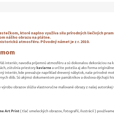
ečkom, ktoré naplno využíva silu prírodných liečivých prame
m nášho obrazu na plátne.
historickú atmosféru. Pôvodný námet je
z r. 2010.
rámom
 Váš interiér, navodia príjemnú atmosféru a sú dokonalou dekoráciou na
ách,
zútulnia priestory
kaviarne
a určite potešia aj ako forma origináln
čný interiér, kde prevažuje napríklad drevený nábytok, naše prírodné mo
vnych dôb. Sú akýmsi dokumentom pre pamätníkov a
doslova dýchajú his
e výrobu obrazov slúžia vlastnoručne maľované obrazy z našej autorskej 
ne Art Print
( tlač umeleckých obrazov, fotografií, ilustrácií ) používam