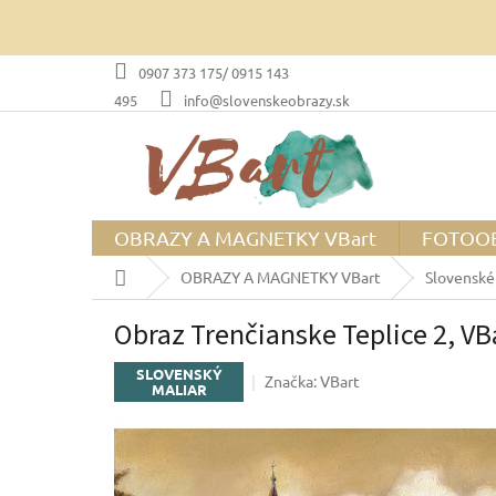
Prejsť
na
obsah
0907 373 175/ 0915 143
495
info@slovenskeobrazy.sk
OBRAZY A MAGNETKY VBart
FOTOO
Domov
OBRAZY A MAGNETKY VBart
Slovenské
Obraz Trenčianske Teplice 2, VB
SLOVENSKÝ
Značka:
VBart
MALIAR