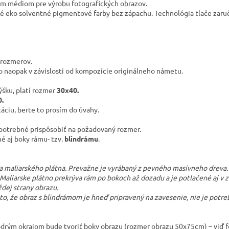
ším médiom pre výrobu fotografických obrazov.
é eko solventné pigmentové farby bez zápachu. Technológia tlače zaruč
 rozmerov.
bo naopak v závislosti od kompozície originálneho námetu.
ýšku, platí rozmer
30x40.
.
ciu, berte to prosím do úvahy.
 potrebné prispôsobiť na požadovaný rozmer.
né aj boky rámu- tzv.
blindrámu
.
ra maliarského plátna. Prevažne je vyrábaný z pevného masívneho dreva. 
. Maliarske plátno prekrýva rám po bokoch až dozadu a je potlačené aj v
ždej strany obrazu.
o, že obraz s blindrámom je hneď pripravený na zavesenie, nie je potr
drým okrajom bude tvoriť boky obrazu (rozmer obrazu 50x75cm) – viď f