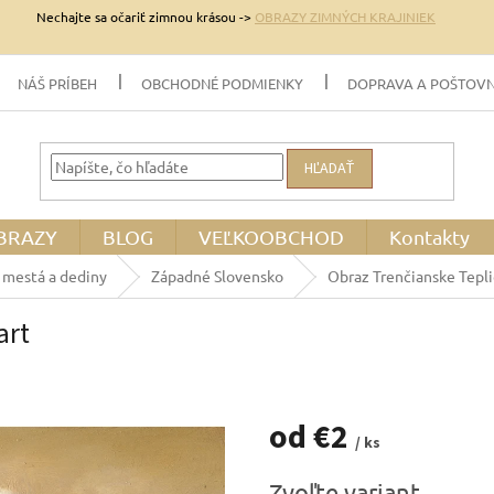
Nechajte sa očariť zimnou krásou ->
OBRAZY ZIMNÝCH KRAJINIEK
NÁŠ PRÍBEH
OBCHODNÉ PODMIENKY
DOPRAVA A POŠTOV
HĽADAŤ
BRAZY
BLOG
VEĽKOOBCHOD
Kontakty
 mestá a dediny
Západné Slovensko
Obraz Trenčianske Tepli
art
od
€2
/ ks
Jednotková
Zvoľte variant