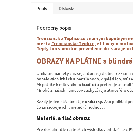
Popis
Diskusia
Podrobný popis
Trenčianske Teplice sú známym kúpeľným mest
mesta
Trenčianske Teplice
je
hlavným motívo
Teplý tón samotné prevedenie dotvára jeho 
OBRAZY NA PLÁTNE s blind
Unikátne námety z našej autorskej dielne rozžiaria
hotelových izbách a penziónoch
, v galériách,
múze
Ak patríte k milovníkom
tradícií
a preferujete tradi
Mnohé z našich námetov zachytávajú atmosféru dá
Každý jeden náš námet je
unikátny
. Ako podklad pr
čo znásobuje ich umeleckú hodnotu.
Materiál a tlač obrazu:
Pre dosiahnutie najlepších výsledkov pri tlači tzv.
Fi