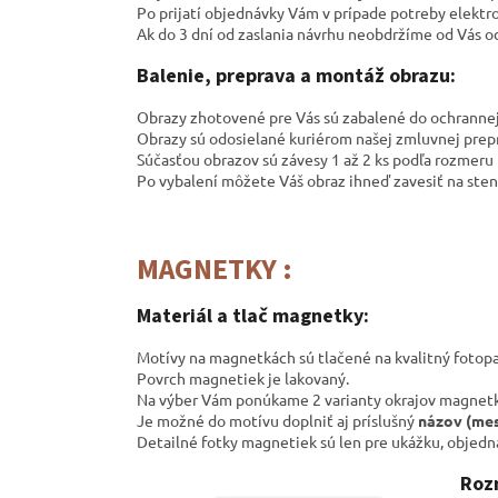
Po prijatí objednávky Vám v prípade potreby elektro
Ak do 3 dní od zaslania návrhu neobdržíme od Vás 
Balenie, preprava a montáž obrazu:
Obrazy zhotovené pre Vás sú zabalené do ochrannej s
Obrazy sú odosielané kuriérom našej zmluvnej prep
Súčasťou obrazov sú závesy 1 až 2 ks podľa rozmeru 
Po vybalení môžete Váš obraz ihneď zavesiť na sten
MAGNETKY :
Materiál a tlač magnetky:
Motívy na magnetkách sú tlačené na kvalitný fotopa
Povrch magnetiek je lakovaný.
Na výber Vám ponúkame 2 varianty okrajov magnetk
Je možné do motívu doplniť aj príslušný
názov (mes
Detailné fotky magnetiek sú len pre ukážku, objedná
Roz