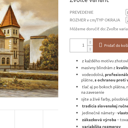
cena:
PREVEDENIE
ROZMER v cm/TYP OKRAJA
Môžeme doručiť do:
Zvoľte vari
Pridať do koš
z každého motívu zhotov
masívny blindrám z
kvali
vodeodolná,
profesionáln
plátne,
s ochranou proti 
tlač aj po bokoch plátna, 
na zavesenie
sýte a živé farby, pôsobiv
tradícia slovenskej ručn
jedinečné námety -
vlast
zákazková výroba
– tova
variabilita rozmerov