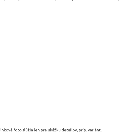
nkové foto slúžia len pre ukážku detailov, príp. variánt.