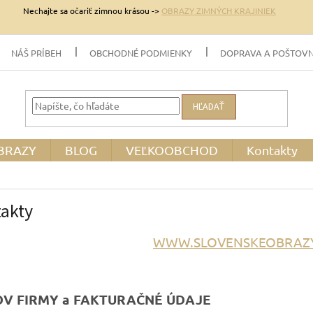
Nechajte sa očariť zimnou krásou ->
OBRAZY ZIMNÝCH KRAJINIEK
NÁŠ PRÍBEH
OBCHODNÉ PODMIENKY
DOPRAVA A POŠTOV
HĽADAŤ
BRAZY
BLOG
VEĽKOOBCHOD
Kontakty
akty
WWW.SLOVENSKEOBRAZY
V FIRMY a FAKTURAČNÉ ÚDAJE