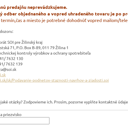
nú predajňu neprevádzkujeme.
ý odber objednaného a vopred uhradeného tovaru je po p
 termín,čas a miesto je potrebné dohodnúť vopred mailom/tele
dozoru:
rát SOI pre Žilinský kraj
tská 71, P.O. Box B‐89, 011 79 Žilina 1
echnickej kontroly výrobkov a ochrany spotrebiteľa
 041/ 7632 130
041/ 7632 139
 za@soi.sk
.sk
.sk/sk/Podavanie‐podnetov‐staznosti‐navrhov‐a‐ziadosti.soi
jaké otázky? Zodpovieme ich. Prosím, pozorne vyplňte kontaktné údaje
a priezvisko