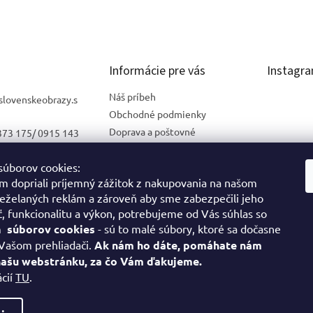
Informácie pre vás
Instagr
Náš príbeh
slovenskeobrazy.s
Obchodné podmienky
Doprava a poštovné
373 175/ 0915 143
Podmienky ochrany
osobných údajov
súborov cookies:
j na Facebooku
Alternatívne riešenie sporov
 dopriali príjemný zážitok z nakupovania na našom
sk
eželaných reklám a zároveň aby sme zabezpečili jeho
Odstúpenie od zmluvy
, funkcionalitu a výkon, potrebujeme od Vás súhlas so
Reklamácie
ím
súborov cookies
- sú to malé súbory, ktoré sa dočasne
VEĽKOOBCHOD
Sled
 Vašom prehliadači.
Ak nám ho dáte, pomáhate nám
Moja objednávka
našu webstránku, za čo Vám ďakujeme.
ácií
TU
.