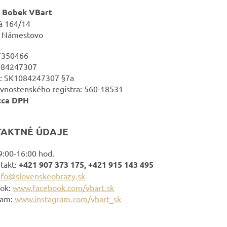
l Bobek VBart
á 164/14
1 Námestovo
47350466
084247307
: SK1084247307 §7a
živnostenského registra: 560-18531
tca DPH
AKTNÉ ÚDAJE
9:00-16:00 hod.
ntakt:
+421 907 373 175, +421 915 143 495
nfo@slovenskeobrazy.sk
ok:
www.facebook.com/vbart.sk
ram:
www.instagram.com/vbart_sk