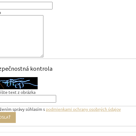
a
zpečnostná kontrola
šte text z obrázka
žením správy súhlasím s
podmienkami ochrany osobných údajov
OSLAŤ