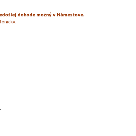
redošlej dohode možný v Námestove.
fonicky.
.