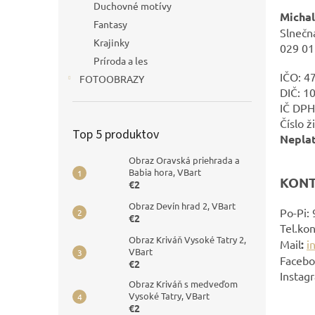
e
Duchovné motívy
Micha
l
Fantasy
Slnečn
Krajinky
029 0
Príroda a les
IČO: 
FOTOOBRAZY
DIČ: 1
IČ DPH
Číslo 
Top 5 produktov
Nepla
Obraz Oravská priehrada a
Babia hora, VBart
KONT
€2
Obraz Devín hrad 2, VBart
Po-Pi: 
€2
Tel.ko
Obraz Kriváň Vysoké Tatry 2,
Mail
:
i
VBart
Facebo
€2
Instag
Obraz Kriváň s medveďom
Vysoké Tatry, VBart
€2