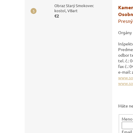
Obraz Starý Smokovec
Kamen
kostol, VBart
Osobn
€2
Presný
Orgány 
Inšpekto
Predmes
odbor t
tel. č.:
fax č.: 
e‐mail:
www.soi
www.soi
Máte ne
Meno 
Email