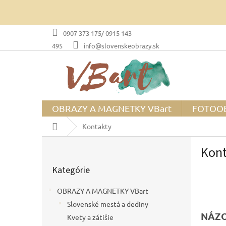
Prejsť
na
obsah
0907 373 175/ 0915 143
495
info@slovenskeobrazy.sk
OBRAZY A MAGNETKY VBart
FOTOO
Domov
Kontakty
B
Kont
o
Preskočiť
č
Kategórie
kategórie
n
ý
OBRAZY A MAGNETKY VBart
p
Slovenské mestá a dediny
a
NÁZO
n
Kvety a zátišie