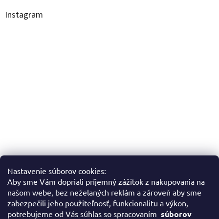
Instagram
Nastavenie súborov cookies:
Aby sme Vám dopriali príjemný zážitok z nakupovania na
Sledovať na Instagrame
našom webe, bez neželaných reklám a zároveň aby sme
zabezpečili jeho použiteľnosť, funkcionalitu a výkon,
potrebujeme od Vás súhlas so spracovaním
súborov
Facebook