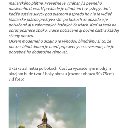
maliarského plátna. Prevažne je vyrábaný z pevného
masívneho dreva. V preklade je blindrám tzv. „slepý rám“,
keďže ostáva skrytý pod plátnom a spredu ho nie je vidieť.
Maliarske plátno prekrýva rám po bokoch až dozadu a je
potlačené aj v zalomených bočných častiach. Keď sa teda na
obraz pozriete zboku, vidíte potlačené aj bočné časti z každej
strany obrazu.
Okrem moderného dizajnu je výhodou blindrámu aj to, že
obraz s blindrámom je hneď pripravený na zavesenie, nie je
potrebné ho dodatočne rámovať.
Ukážka zahnutia po bokoch. Časť za vyznačeným modrým
okrajom bude tvoriť boky obrazu (rozmer obrazu 50x75cm) –
viď foto: