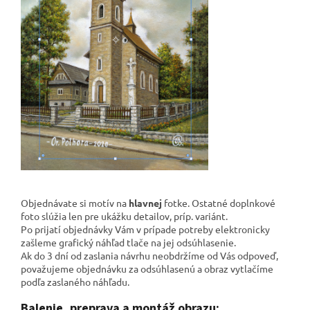
Objednávate si motív na
hlavnej
fotke. Ostatné doplnkové
foto slúžia len pre ukážku detailov, príp. variánt.
Po prijatí objednávky Vám v prípade potreby elektronicky
zašleme grafický náhľad tlače na jej odsúhlasenie.
Ak do 3 dní od zaslania návrhu neobdržíme od Vás odpoveď,
považujeme objednávku za odsúhlasenú a obraz vytlačíme
podľa zaslaného náhľadu.
Balenie, preprava a montáž obrazu: