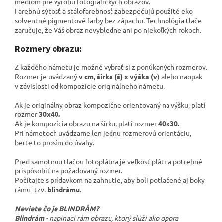
médiom pre výrobu fotografických obrazov.
Farebnú sýtosť a stálofarebnosť zabezpečujú použité eko
solventné pigmentové farby bez zápachu. Technológia tlače
zaručuje, že Váš obraz nevybledne ani po niekoľkých rokoch.
Rozmery obrazu:
Z každého námetu je možné vybrať si z ponúkaných rozmerov.
Rozmer je uvádzaný
v cm, šírka (š) x výška (v
) alebo naopak
v závislosti od kompozície originálneho námetu.
Ak je originálny obraz kompozične orientovaný na výšku, platí
rozmer
30x40.
Ak je kompozícia obrazu na šírku, platí rozmer
40x30.
Pri námetoch uvádzame len jednu rozmerovú orientáciu,
berte to prosím do úvahy.
Pred samotnou tlačou fotoplátna je veľkosť plátna potrebné
prispôsobiť na požadovaný rozmer.
Počítajte s prídavkom na zahnutie, aby boli potlačené aj boky
rámu- tzv.
blindrámu
.
Neviete čo je BLINDRÁM?
Blindrám
- napínací rám obrazu, ktorý slúži ako opora