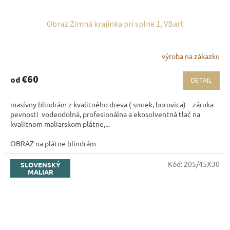
Obraz Zimná krajinka pri splne 1, VBart
výroba na zákazku
€60
od
DETAIL
masívny blindrám z kvalitného dreva ( smrek, borovica) – záruka
pevnosti vodeodolná, profesionálna a ekosolventná tlač na
kvalitnom maliarskom plátne,...
OBRAZ na plátne blindrám
Kód:
205/45X30
SLOVENSKÝ
MALIAR