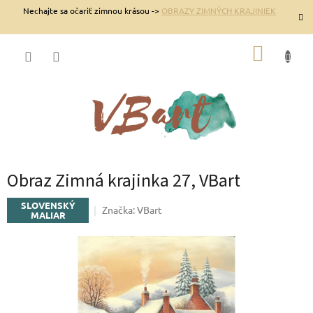
Prejsť
Nechajte sa očariť zimnou krásou ->
OBRAZY ZIMNÝCH KRAJINIEK
na
obsah
NÁKUP
KOŠÍK
Obraz Zimná krajinka 27, VBart
SLOVENSKÝ
Značka:
VBart
MALIAR