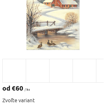
od
€60
/ ks
Jednotková
Zvoľte variant
cena: