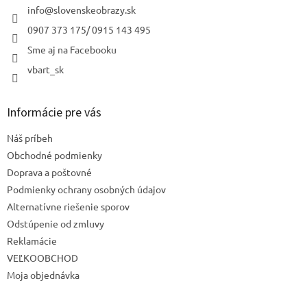
i
info
@
slovenskeobrazy.sk
e
0907 373 175/ 0915 143 495
Sme aj na Facebooku
vbart_sk
Informácie pre vás
Náš príbeh
Obchodné podmienky
Doprava a poštovné
Podmienky ochrany osobných údajov
Alternatívne riešenie sporov
Odstúpenie od zmluvy
Reklamácie
VEĽKOOBCHOD
Moja objednávka