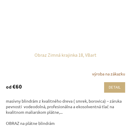
Obraz Zimná krajinka 18, VBart
výroba na zákazku
€60
od
DETAIL
masívny blindrám z kvalitného dreva ( smrek, borovica) – záruka
pevnosti vodeodolná, profesionálna a ekosolventná tlač na
kvalitnom maliarskom plátne,...
OBRAZ na plátne blindrám