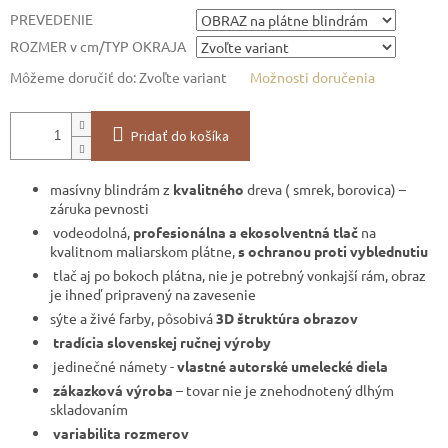
PREVEDENIE
ROZMER v cm/TYP OKRAJA
Môžeme doručiť do:
Zvoľte variant
Možnosti doručenia
Pridať do košíka
masívny blindrám z
kvalitného
dreva ( smrek, borovica) –
záruka pevnosti
vodeodolná,
profesionálna a ekosolventná tlač
na
kvalitnom maliarskom plátne,
s ochranou proti vyblednutiu
tlač aj po bokoch plátna, nie je potrebný vonkajší rám, obraz
je ihneď pripravený na zavesenie
sýte a živé farby, pôsobivá
3D štruktúra obrazov
tradícia slovenskej ručnej výroby
jedinečné námety -
vlastné autorské umelecké diela
zákazková výroba
– tovar nie je znehodnotený dlhým
skladovaním
variabilita rozmerov