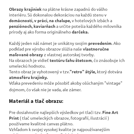
Obrazy krajiniek
na plátne krásne zapadnú do vášho
interiéru. Sú dokonalou dekoráciou na každú stenu v
domácnosti, v práci, na chalupe,
v hotelových izbách a
penziónoch, kaviarňach
a určite potešia každého milovníka
prírody aj ako forma originálneho
darčeka.
Každý jeden náš námet je unikátny svojím
prevedením
. Ako
podklad pre výrobu obrazov slúžia naše
vlastnoručne
maľované obrazy
z vlastnej autorskej tvorby.
Na obrazoch je vidieť
textúru ťahu štetcom
, čo znásobuje ich
umeleckú hodnotu.
Tento obraz je vyhotovený v tzv.
"retro" štýle,
ktorý dotvára
atmosféru krajinky.
Vďaka prevedeniu môže pôsobiť akoby ošúchaným "vintage"
dojmom, čo však nie je vada, ale zámer.
Materiál a tlač obrazu:
Pre dosiahnutie najlepších výsledkov pri tlači tzv.
Fine Art
Print
( tlač umeleckých obrazov, fotografií, ilustrácií )
používame kvalitné canvas plátno
.
Vzhľadom k svojej vysokej kvalite je najpoužívanejším