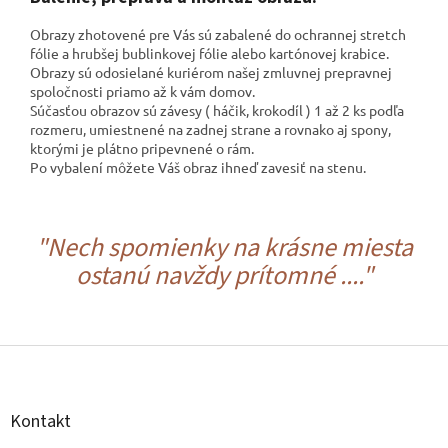
Obrazy zhotovené pre Vás sú zabalené do ochrannej stretch
fólie a hrubšej bublinkovej fólie alebo kartónovej krabice.
Obrazy sú odosielané kuriérom našej zmluvnej prepravnej
spoločnosti
priamo až k vám domov.
Súčasťou obrazov sú závesy ( háčik, krokodíl ) 1 až 2 ks podľa
rozmeru, umiestnené na zadnej strane a rovnako aj spony,
ktorými je plátno pripevnené o rám.
Po vybalení môžete Váš obraz ihneď zavesiť na stenu.
"Nech spomienky na krásne miesta
ostanú navždy prítomné ...."
Z
á
p
ä
Kontakt
t