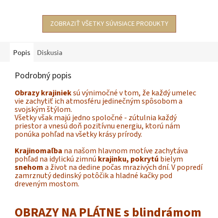
ZOBRAZIŤ VŠETKY SÚVISIACE PRODUKTY
Popis
Diskusia
Podrobný popis
Obrazy krajiniek
sú výnimočné v tom, že každý umelec
vie zachytiť ich atmosféru jedinečným spôsobom a
svojským štýlom.
Všetky však majú jedno spoločné - zútulnia každý
priestor a vnesú doň pozitívnu energiu, ktorú nám
ponúka pohľad na všetky krásy prírody.
Krajinomaľba
na našom hlavnom motíve
zachytáva
pohľad na idylickú zimnú
krajinku, pokrytú
bielym
snehom
a život na dedine počas mrazivých dní. V popredí
zamrznutý dedinský potôčik a hladné kačky pod
dreveným mostom.
OBRAZY NA PLÁTNE s blindrámom