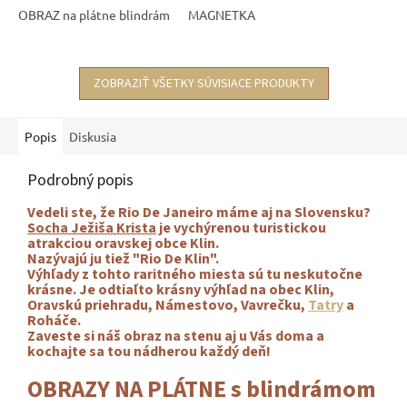
OBRAZ na plátne blindrám
MAGNETKA
ZOBRAZIŤ VŠETKY SÚVISIACE PRODUKTY
Popis
Diskusia
Podrobný popis
Vedeli ste, že Rio De Janeiro máme aj na Slovensku?
Socha Ježiša Krista
je vychýrenou turistickou
atrakciou oravskej obce Klin.
Nazývajú ju tiež "Rio De Klin".
Výhľady z tohto raritného miesta sú tu neskutočne
krásne. Je odtiaľto krásny výhľad na obec Klin,
Oravskú priehradu, Námestovo, Vavrečku,
Tatry
a
Roháče.
Zaveste si náš obraz na stenu aj u Vás doma a
kochajte sa tou nádherou každý deň!
OBRAZY NA PLÁTNE s blindrámom