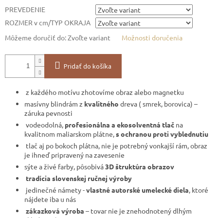
PREVEDENIE
ROZMER v cm/TYP OKRAJA
Môžeme doručiť do:
Zvoľte variant
Možnosti doručenia
Pridať do košíka
z každého motívu zhotovíme obraz alebo magnetku
masívny blindrám z
kvalitného
dreva ( smrek, borovica) –
záruka pevnosti
vodeodolná,
profesionálna a ekosolventná tlač
na
kvalitnom maliarskom plátne,
s ochranou proti vyblednutiu
tlač aj po bokoch plátna, nie je potrebný vonkajší rám, obraz
je ihneď pripravený na zavesenie
sýte a živé farby, pôsobivá
3D štruktúra obrazov
tradícia slovenskej ručnej výroby
jedinečné námety -
vlastné autorské umelecké diela
, ktoré
nájdete iba u nás
zákazková výroba
– tovar nie je znehodnotený dlhým