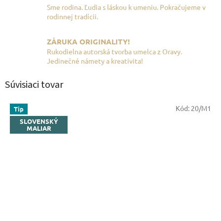
Sme rodina. Ľudia s láskou k umeniu. Pokračujeme v
rodinnej tradícii.
ZÁRUKA ORIGINALITY!
Rukodielna autorská tvorba umelca z Oravy.
Jedinečné námety a kreativita!
Súvisiaci tovar
Kód:
20/M1
Tip
SLOVENSKÝ
MALIAR