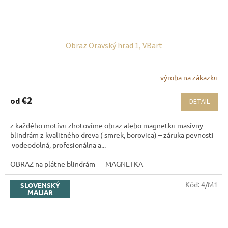
Obraz Oravský hrad 1, VBart
výroba na zákazku
€2
od
DETAIL
z každého motívu zhotovíme obraz alebo magnetku masívny
blindrám z kvalitného dreva ( smrek, borovica) – záruka pevnosti
vodeodolná, profesionálna a...
OBRAZ na plátne blindrám
MAGNETKA
Kód:
4/M1
SLOVENSKÝ
MALIAR