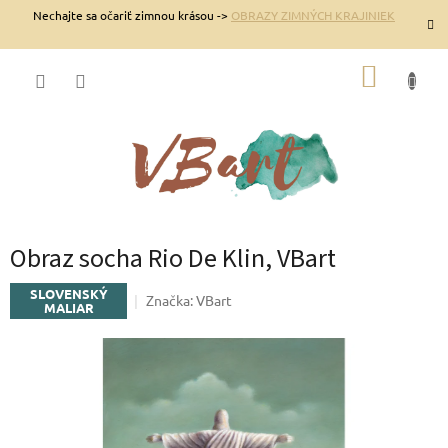
Prejsť
Nechajte sa očariť zimnou krásou ->
OBRAZY ZIMNÝCH KRAJINIEK
na
obsah
NÁKUP
KOŠÍK
Obraz socha Rio De Klin, VBart
SLOVENSKÝ
Značka:
VBart
MALIAR