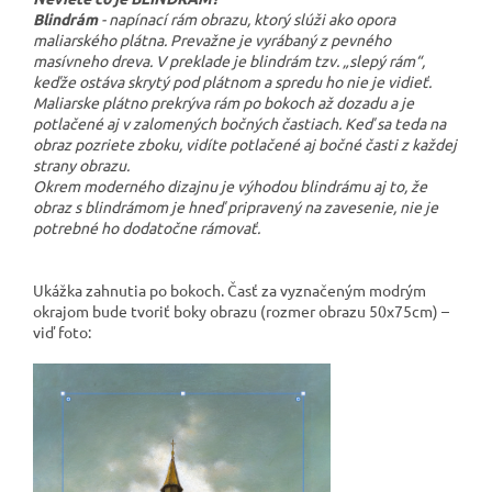
Blindrám
- napínací rám obrazu, ktorý slúži ako opora
maliarského plátna. Prevažne je vyrábaný z pevného
masívneho dreva. V preklade je blindrám tzv. „slepý rám“,
keďže ostáva skrytý pod plátnom a spredu ho nie je vidieť.
Maliarske plátno prekrýva rám po bokoch až dozadu a je
potlačené aj v zalomených bočných častiach. Keď sa teda na
obraz pozriete zboku, vidíte potlačené aj bočné časti z každej
strany obrazu.
Okrem moderného dizajnu je výhodou blindrámu aj to, že
obraz s blindrámom je hneď pripravený na zavesenie, nie je
potrebné ho dodatočne rámovať.
Ukážka zahnutia po bokoch. Časť za vyznačeným modrým
okrajom bude tvoriť boky obrazu (rozmer obrazu 50x75cm) –
viď foto: