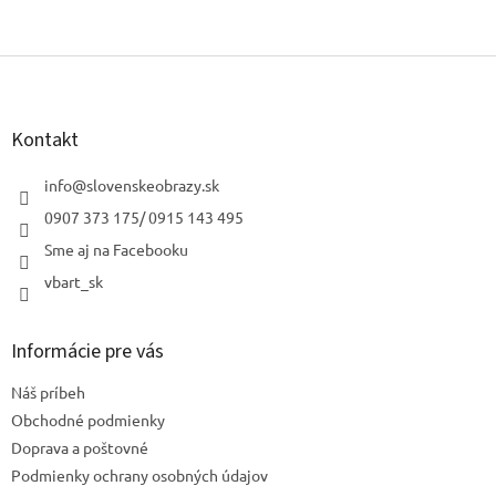
Z
á
p
ä
Kontakt
t
i
info
@
slovenskeobrazy.sk
e
0907 373 175/ 0915 143 495
Sme aj na Facebooku
vbart_sk
Informácie pre vás
Náš príbeh
Obchodné podmienky
Doprava a poštovné
Podmienky ochrany osobných údajov