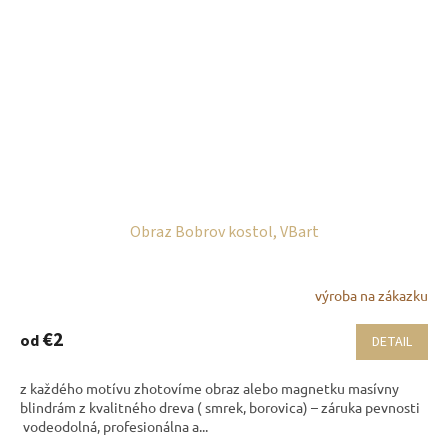
Obraz Bobrov kostol, VBart
výroba na zákazku
€2
od
DETAIL
z každého motívu zhotovíme obraz alebo magnetku masívny
blindrám z kvalitného dreva ( smrek, borovica) – záruka pevnosti
vodeodolná, profesionálna a...