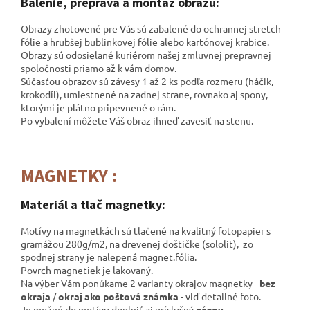
Balenie, preprava a montáž obrazu:
Obrazy zhotovené pre Vás sú zabalené do ochrannej stretch
fólie a hrubšej bublinkovej fólie alebo kartónovej krabice.
Obrazy sú odosielané kuriérom našej zmluvnej prepravnej
spoločnosti
priamo až k vám domov.
Súčasťou obrazov sú závesy 1 až 2 ks podľa rozmeru (háčik,
krokodíl), umiestnené na zadnej strane, rovnako aj spony,
ktorými je plátno pripevnené o rám.
Po vybalení môžete Váš obraz ihneď zavesiť na stenu.
MAGNETKY :
Materiál a tlač magnetky:
Motívy na magnetkách sú tlačené na kvalitný fotopapier s
gramážou 280g/m2, na drevenej doštičke (sololit), zo
spodnej strany je nalepená magnet.fólia.
Povrch magnetiek je lakovaný.
Na výber Vám ponúkame 2 varianty okrajov magnetky -
bez
okraja
/
okraj ako poštová známka
- viď detailné foto.
Je možné do motívu doplniť aj príslušný
názov