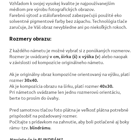
Vzhľadom k svojej vysokej kvalite je najpoužívanejším
médiom pre výrobu fotografických obrazov.
Farebnú sýtosť a stálofarebnosť zabezpečujú použité eko
solventné pigmentové farby bez zápachu. Technológia tlače
zaručuje, že Váš obraz nevybledne ani po niekoľkých rokoch.
Rozmery obrazu:
Z každého námetu je možné vybrať si z ponúkaných rozmerov.
Rozmer je uvádzaný
v cm, šírka (š) x výška (v
) alebo naopak
v závislosti od kompozície originálneho námetu.
Ak je originálny obraz kompozične orientovaný na výšku, platí
rozmer
30x40.
Ak je kompozícia obrazu na šírku, platí rozmer
40x30.
Pri námetoch uvádzame len jednu rozmerovú orientáciu,
berte to prosím do úvahy.
Pred samotnou tlačou foto plátna je veľkosť plátna potrebné
prispôsobiť na požadovaný rozmer.
Počítajte s prídavkom na zahnutie, aby boli potlačené aj boky
rámu- tzv.
blindrámu
.
Neviete čo je BLINDRÁM?