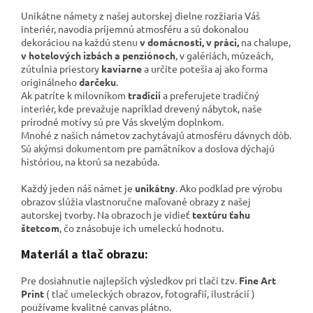
Unikátne námety z našej autorskej dielne rozžiaria Váš
interiér, navodia príjemnú atmosféru a sú dokonalou
dekoráciou na každú stenu
v domácnosti, v práci,
na chalupe,
v hotelových izbách a penziónoch
, v galériách,
múzeách,
zútulnia priestory
kaviarne
a určite potešia aj ako forma
originálneho
darčeku
.
Ak patríte k milovníkom
tradícií
a preferujete tradičný
interiér, kde prevažuje napríklad drevený nábytok, naše
prírodné motívy sú pre Vás skvelým doplnkom.
Mnohé z našich námetov zachytávajú atmosféru dávnych dôb.
Sú akýmsi dokumentom pre pamätníkov a
doslova dýchajú
históriou, na ktorú sa nezabúda.
Každý jeden náš námet je
unikátny
. Ako podklad pre výrobu
obrazov slúžia vlastnoručne maľované obrazy z našej
autorskej tvorby. Na obrazoch je vidieť
textúru ťahu
štetcom
, čo znásobuje ich umeleckú hodnotu.
Materiál a tlač obrazu:
Pre dosiahnutie najlepších výsledkov pri tlači tzv.
Fine Art
Print
( tlač umeleckých obrazov, fotografií, ilustrácií )
používame kvalitné canvas plátno
.