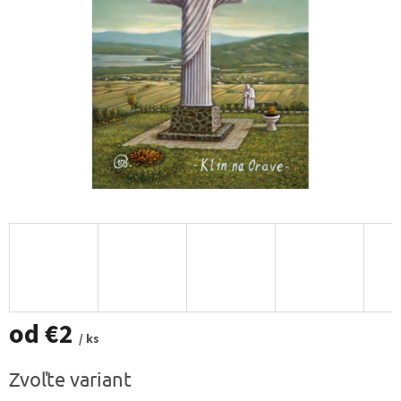
od
€2
/ ks
Jednotková
Zvoľte variant
cena: