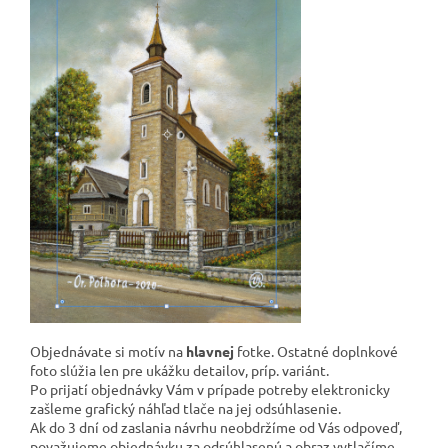
Objednávate si motív na
hlavnej
fotke. Ostatné doplnkové
foto slúžia len pre ukážku detailov, príp. variánt.
Po prijatí objednávky Vám v prípade potreby elektronicky
zašleme grafický náhľad tlače na jej odsúhlasenie.
Ak do 3 dní od zaslania návrhu neobdržíme od Vás odpoveď,
považujeme objednávku za odsúhlasenú a obraz vytlačíme