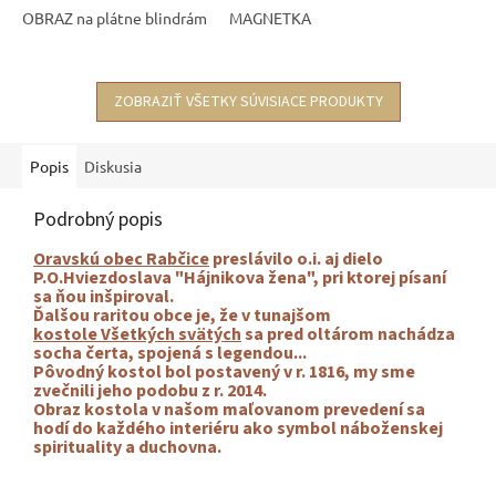
OBRAZ na plátne blindrám
MAGNETKA
ZOBRAZIŤ VŠETKY SÚVISIACE PRODUKTY
Popis
Diskusia
Podrobný popis
Oravskú obec Rabčice
preslávilo o.i. aj dielo
P.O.Hviezdoslava "Hájnikova žena", pri ktorej písaní
sa ňou inšpiroval.
Ďalšou raritou obce je, že v tunajšom
kostole Všetkých svätých
sa pred oltárom nachádza
socha čerta, spojená s legendou...
Pôvodný kostol bol postavený v r. 1816, my sme
zvečnili jeho podobu z r. 2014.
Obraz kostola v našom maľovanom prevedení sa
hodí do každého interiéru ako symbol náboženskej
spirituality a duchovna.