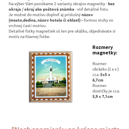
Na výber Vám ponúkame 2 varianty okrajov magnetky -
bez
okraja
/
okraj ako poštová známka
- viď detailné foto.
Je možné do motívu doplniť aj príslušný
názov
(mesto,dedina, názov hotela či oblasť) -
formou stuhy vo
vrchnej časti motívu.
Detailné fotky magnetiek sú len pre ukážku, objednávate si
motív na hlavnej fotke.
Rozmery
magnetky:
Rozmer
obrázku (š x v )
cca.
5x5 x
6,7cm
Rozmer
dostičky je cca.
5,9 x 7,1cm