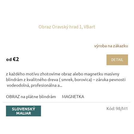
Obraz Oravský hrad 1, VBart
výroba na zákazku
€2
od
DETAIL
z každého motívu zhotovíme obraz alebo magnetku masívny
blindrám z kvalitného dreva ( smrek, borovica) – záruka pevnosti
vodeodolná, profesionálna a...
OBRAZ na plátne blindrám
MAGNETKA
Kód:
98/M1
SLOVENSKÝ
MALIAR