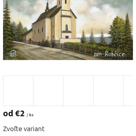
od
€2
/ ks
Jednotková
Zvoľte variant
cena: