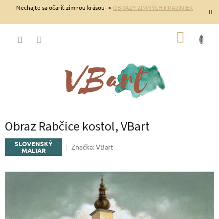
Prejsť
Nechajte sa očariť zimnou krásou ->
OBRAZY ZIMNÝCH KRAJINIEK
na
obsah
NÁKUP
KOŠÍK
Obraz Rabčice kostol, VBart
SLOVENSKÝ
Značka:
VBart
MALIAR