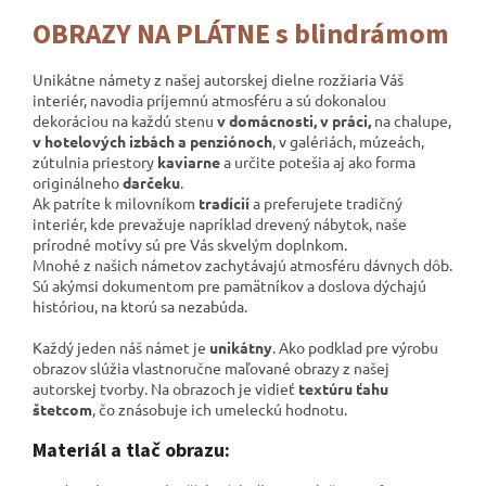
OBRAZY NA PLÁTNE s blindrámom
Unikátne námety z našej autorskej dielne rozžiaria Váš
interiér, navodia príjemnú atmosféru a sú dokonalou
dekoráciou na každú stenu
v domácnosti, v práci,
na chalupe,
v hotelových izbách a penziónoch
, v galériách,
múzeách,
zútulnia priestory
kaviarne
a určite potešia aj ako forma
originálneho
darčeku
.
Ak patríte k milovníkom
tradícií
a preferujete tradičný
interiér, kde prevažuje napríklad drevený nábytok, naše
prírodné motívy sú pre Vás skvelým doplnkom.
Mnohé z našich námetov zachytávajú atmosféru dávnych dôb.
Sú akýmsi dokumentom pre pamätníkov a
doslova dýchajú
históriou, na ktorú sa nezabúda.
Každý jeden náš námet je
unikátny
. Ako podklad pre výrobu
obrazov slúžia vlastnoručne maľované obrazy z našej
autorskej tvorby. Na obrazoch je vidieť
textúru ťahu
štetcom
, čo znásobuje ich umeleckú hodnotu.
Materiál a tlač obrazu: