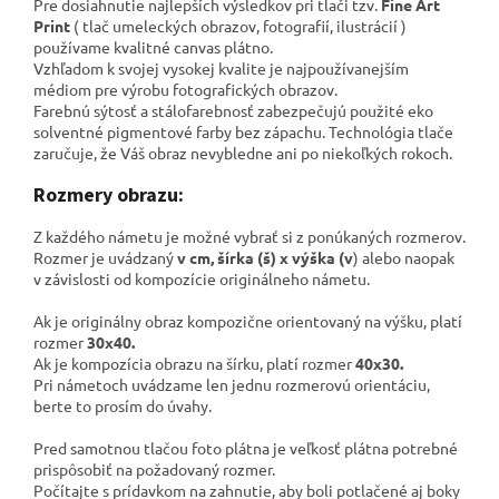
Pre dosiahnutie najlepších výsledkov pri tlači tzv.
Fine Art
Print
( tlač umeleckých obrazov, fotografií, ilustrácií )
používame kvalitné canvas plátno
.
Vzhľadom k svojej vysokej kvalite je najpoužívanejším
médiom pre výrobu fotografických obrazov.
Farebnú sýtosť a stálofarebnosť zabezpečujú použité eko
solventné pigmentové farby bez zápachu. Technológia tlače
zaručuje, že Váš obraz nevybledne ani po niekoľkých rokoch.
Rozmery obrazu:
Z každého námetu je možné vybrať si z ponúkaných rozmerov.
Rozmer je uvádzaný
v cm, šírka (š) x výška (v
) alebo naopak
v závislosti od kompozície originálneho námetu.
Ak je originálny obraz kompozične orientovaný na výšku, platí
rozmer
30x40.
Ak je kompozícia obrazu na šírku, platí rozmer
40x30.
Pri námetoch uvádzame len jednu rozmerovú orientáciu,
berte to prosím do úvahy.
Pred samotnou tlačou foto plátna je veľkosť plátna potrebné
prispôsobiť na požadovaný rozmer.
Počítajte s prídavkom na zahnutie, aby boli potlačené aj boky