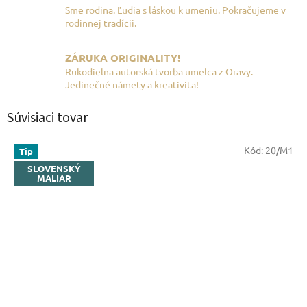
Sme rodina. Ľudia s láskou k umeniu. Pokračujeme v
rodinnej tradícii.
ZÁRUKA ORIGINALITY!
Rukodielna autorská tvorba umelca z Oravy.
Jedinečné námety a kreativita!
Súvisiaci tovar
Kód:
20/M1
Tip
SLOVENSKÝ
MALIAR