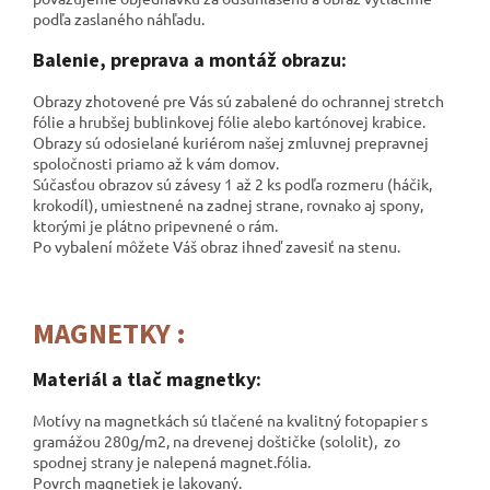
podľa zaslaného náhľadu.
Balenie, preprava a montáž obrazu:
Obrazy zhotovené pre Vás sú zabalené do ochrannej stretch
fólie a hrubšej bublinkovej fólie alebo kartónovej krabice.
Obrazy sú odosielané kuriérom našej zmluvnej prepravnej
spoločnosti
priamo až k vám domov.
Súčasťou obrazov sú závesy 1 až 2 ks podľa rozmeru (háčik,
krokodíl), umiestnené na zadnej strane, rovnako aj spony,
ktorými je plátno pripevnené o rám.
Po vybalení môžete Váš obraz ihneď zavesiť na stenu.
MAGNETKY :
Materiál a tlač magnetky:
Motívy na magnetkách sú tlačené na kvalitný fotopapier s
gramážou 280g/m2, na drevenej doštičke (sololit), zo
spodnej strany je nalepená magnet.fólia.
Povrch magnetiek je lakovaný.