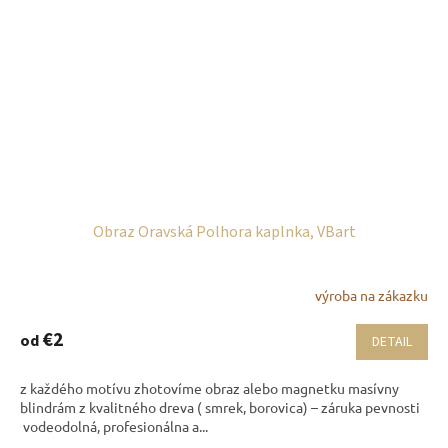
Obraz Oravská Polhora kaplnka, VBart
výroba na zákazku
€2
od
DETAIL
z každého motívu zhotovíme obraz alebo magnetku masívny
blindrám z kvalitného dreva ( smrek, borovica) – záruka pevnosti
vodeodolná, profesionálna a...