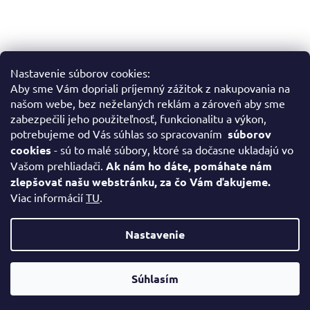
Nastavenie súborov cookies:
Aby sme Vám dopriali príjemný zážitok z nakupovania na
Sledovať na Instagrame
našom webe, bez neželaných reklám a zároveň aby sme
zabezpečili jeho použiteľnosť, funkcionalitu a výkon,
potrebujeme od Vás súhlas so spracovaním
súborov
Facebook
cookies
- sú to malé súbory, ktoré sa dočasne ukladajú vo
Vašom prehliadači.
Ak nám ho dáte, pomáhate nám
zlepšovať našu webstránku, za čo Vám ďakujeme.
Viac informácií
TU
.
Vytvoril Shoptet
Nastavenie
Copyright 2026
www.slovenskeobrazy.sk
. Všetky práva
Súhlasím
vyhradené.
Upraviť nastavenie cookies