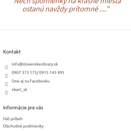
"Nech spomienky na krásne miesta
ostanú navždy prítomné ...."
Z
á
p
ä
Kontakt
t
i
info
@
slovenskeobrazy.sk
e
0907 373 175/ 0915 143 495
Sme aj na Facebooku
vbart_sk
Informácie pre vás
Náš príbeh
Obchodné podmienky