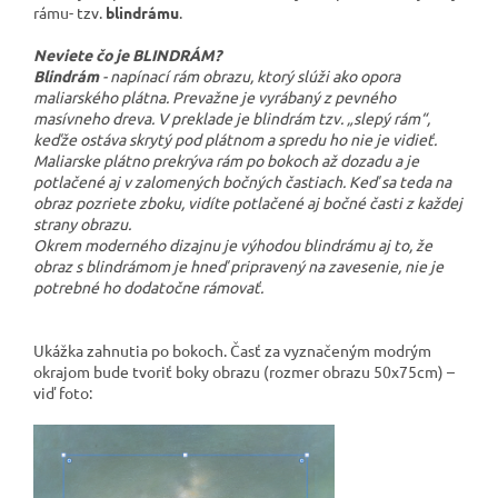
rámu- tzv.
blindrámu
.
Neviete čo je BLINDRÁM?
Blindrám
- napínací rám obrazu, ktorý slúži ako opora
maliarského plátna. Prevažne je vyrábaný z pevného
masívneho dreva. V preklade je blindrám tzv. „slepý rám“,
keďže ostáva skrytý pod plátnom a spredu ho nie je vidieť.
Maliarske plátno prekrýva rám po bokoch až dozadu a je
potlačené aj v zalomených bočných častiach. Keď sa teda na
obraz pozriete zboku, vidíte potlačené aj bočné časti z každej
strany obrazu.
Okrem moderného dizajnu je výhodou blindrámu aj to, že
obraz s blindrámom je hneď pripravený na zavesenie, nie je
potrebné ho dodatočne rámovať.
Ukážka zahnutia po bokoch. Časť za vyznačeným modrým
okrajom bude tvoriť boky obrazu (rozmer obrazu 50x75cm) –
viď foto: