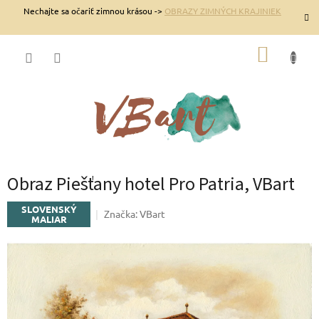
Prejsť
Nechajte sa očariť zimnou krásou ->
OBRAZY ZIMNÝCH KRAJINIEK
na
obsah
NÁKUP
KOŠÍK
Obraz Piešťany hotel Pro Patria, VBart
SLOVENSKÝ
Značka:
VBart
MALIAR