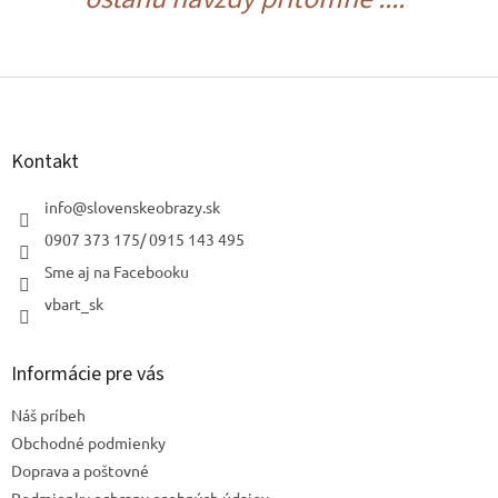
Z
á
p
ä
Kontakt
t
i
info
@
slovenskeobrazy.sk
e
0907 373 175/ 0915 143 495
Sme aj na Facebooku
vbart_sk
Informácie pre vás
Náš príbeh
Obchodné podmienky
Doprava a poštovné
Podmienky ochrany osobných údajov