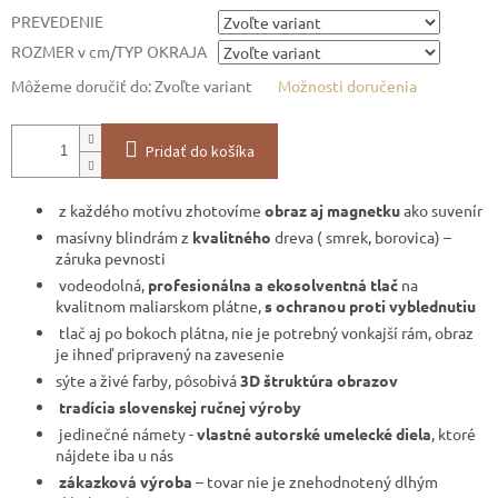
PREVEDENIE
ROZMER v cm/TYP OKRAJA
Môžeme doručiť do:
Zvoľte variant
Možnosti doručenia
Pridať do košíka
z každého motívu zhotovíme
obraz aj magnetku
ako suvenír
masívny blindrám z
kvalitného
dreva ( smrek, borovica) –
záruka pevnosti
vodeodolná,
profesionálna a ekosolventná tlač
na
kvalitnom maliarskom plátne,
s ochranou proti vyblednutiu
tlač aj po bokoch plátna, nie je potrebný vonkajší rám, obraz
je ihneď pripravený na zavesenie
sýte a živé farby, pôsobivá
3D štruktúra obrazov
tradícia slovenskej ručnej výroby
jedinečné námety -
vlastné autorské umelecké diela
, ktoré
nájdete iba u nás
zákazková výroba
– tovar nie je znehodnotený dlhým