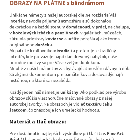
OBRAZY NA PLÁTNE s blindrámom
Unikátne námety z našej autorskej dielne rozžiaria Váš
interiér, navodia príjemnú atmosféru a sú dokonalou
dekoráciou na každú stenu
v domácnosti, v práci,
na chalupe,
v hotelových izbách a penziónoch
, v galériách,
múzeách,
zútulnia priestory
kaviarne
a určite potešia aj ako forma
originálneho
darčeku
.
Ak patríte k milovníkom
tradícií
a preferujete tradičný
interiér, kde prevažuje napríklad drevený nábytok, naše
prírodné motívy sú pre Vás skvelým doplnkom.
Mnohé z našich námetov zachytávajú atmosféru dávnych dôb.
Sú akýmsi dokumentom pre pamätníkov a
doslova dýchajú
históriou, na ktorú sa nezabúda.
Každý jeden náš námet je
unikátny
. Ako podklad pre výrobu
obrazov slúžia vlastnoručne maľované obrazy z našej
autorskej tvorby. Na obrazoch je vidieť
textúru ťahu
štetcom
, čo znásobuje ich umeleckú hodnotu.
Materiál a tlač obrazu:
Pre dosiahnutie najlepších výsledkov pri tlači tzv.
Fine Art
Print
( tlač umeleckých obrazov, fotografií, ilustrácií )