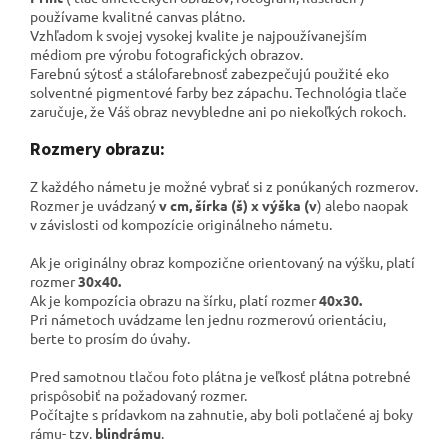
používame kvalitné canvas plátno
.
Vzhľadom k svojej vysokej kvalite je najpoužívanejším
médiom pre výrobu fotografických obrazov.
Farebnú sýtosť a stálofarebnosť zabezpečujú použité eko
solventné pigmentové farby bez zápachu. Technológia tlače
zaručuje, že Váš obraz nevybledne ani po niekoľkých rokoch.
Rozmery obrazu:
Z každého námetu je možné vybrať si z ponúkaných rozmerov.
Rozmer je uvádzaný
v cm, šírka (š) x výška (v
) alebo naopak
v závislosti od kompozície originálneho námetu.
Ak je originálny obraz kompozične orientovaný na výšku, platí
rozmer
30x40.
Ak je kompozícia obrazu na šírku, platí rozmer
40x30.
Pri námetoch uvádzame len jednu rozmerovú orientáciu,
berte to prosím do úvahy.
Pred samotnou tlačou foto plátna je veľkosť plátna potrebné
prispôsobiť na požadovaný rozmer.
Počítajte s prídavkom na zahnutie, aby boli potlačené aj boky
rámu- tzv.
blindrámu
.