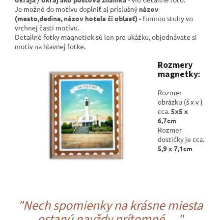
Je možné do motívu doplniť aj príslušný
názov
(mesto,dedina, názov hotela či oblasť) -
formou stuhy vo
vrchnej časti motívu.
Detailné fotky magnetiek sú len pre ukážku, objednávate si
motív na hlavnej fotke.
Rozmery
magnetky:
Rozmer
obrázku (š x v )
cca.
5x5 x
6,7cm
Rozmer
dostičky je cca.
5,9 x 7,1cm
"Nech spomienky na krásne miesta
ostanú navždy prítomné ...."