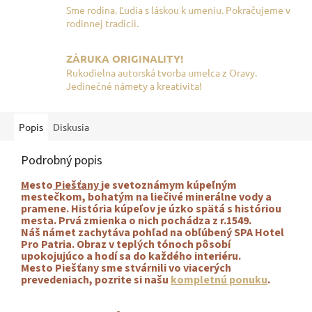
Sme rodina. Ľudia s láskou k umeniu. Pokračujeme v
rodinnej tradícii.
ZÁRUKA ORIGINALITY!
Rukodielna autorská tvorba umelca z Oravy.
Jedinečné námety a kreativita!
Popis
Diskusia
Podrobný popis
M
esto
Piešťany
je svetoznámym kúpeľným
mestečkom, bohatým na liečivé minerálne vody a
pramene. História kúpeľov je úzko spätá s históriou
mesta. Prvá zmienka o nich pochádza z r.1549.
Náš námet zachytáva pohľad na obľúbený SPA Hotel
Pro Patria
. Obraz v teplých tónoch pôsobí
upokojujúco a hodí sa do každého interiéru.
Mesto Piešťany sme stvárnili vo viacerých
prevedeniach, pozrite si našu
kompletnú ponuku
.