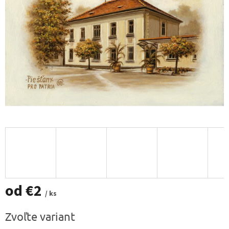
od
€2
/ ks
Jednotková
Zvoľte variant
cena: