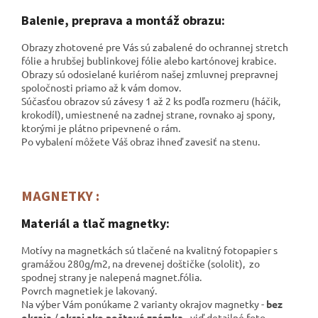
Balenie, preprava a montáž obrazu:
Obrazy zhotovené pre Vás sú zabalené do ochrannej stretch
fólie a hrubšej bublinkovej fólie alebo kartónovej krabice.
Obrazy sú odosielané kuriérom našej zmluvnej prepravnej
spoločnosti
priamo až k vám domov.
Súčasťou obrazov sú závesy 1 až 2 ks podľa rozmeru (háčik,
krokodíl), umiestnené na zadnej strane, rovnako aj spony,
ktorými je plátno pripevnené o rám.
Po vybalení môžete Váš obraz ihneď zavesiť na stenu.
MAGNETKY :
Materiál a tlač magnetky:
Motívy na magnetkách sú tlačené na kvalitný fotopapier s
gramážou 280g/m2, na drevenej doštičke (sololit), zo
spodnej strany je nalepená magnet.fólia.
Povrch magnetiek je lakovaný.
Na výber Vám ponúkame 2 varianty okrajov magnetky -
bez
okraja
/
okraj ako poštová známka
- viď detailné foto.