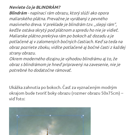
Neviete čo je BLINDRÁM?
Blindrám
- napínací rám obrazu, ktorý slúži ako opora
maliarského plátna. Prevažne je vyrábaný z pevného
masívneho dreva. V preklade je blindrám tzv. „slepý rám“,
keďže ostáva skrytý pod plátnom a spredu ho nie je vidieť.
Maliarske plátno prekrýva rám po bokoch až dozadu a je
potlačené aj v zalomených bočných častiach. Keď sa teda na
obraz pozriete zboku, vidíte potlačené aj bočné časti z každej
strany obrazu.
Okrem moderného dizajnu je výhodou blindrámu aj to, že
obraz s blindrámom je hneď pripravený na zavesenie, nie je
potrebné ho dodatočne rámovať.
Ukážka zahnutia po bokoch. Časť za vyznačeným modrým
okrajom bude tvoriť boky obrazu (rozmer obrazu 50x75cm) –
viď foto: