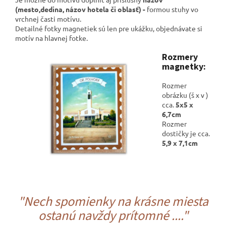
(mesto,dedina, názov hotela či oblasť) -
formou stuhy vo
vrchnej časti motívu.
Detailné fotky magnetiek sú len pre ukážku, objednávate si
motív na hlavnej fotke.
Rozmery
magnetky:
Rozmer
obrázku (š x v )
cca.
5x5 x
6,7cm
Rozmer
dostičky je cca.
5,9 x 7,1cm
"Nech spomienky na krásne miesta
ostanú navždy prítomné ...."