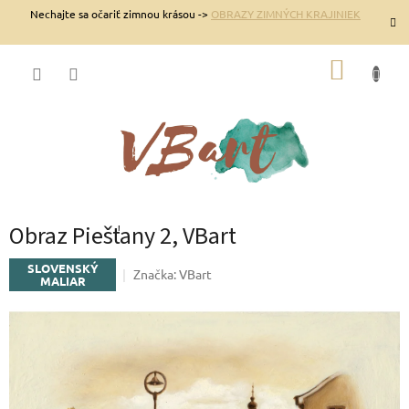
Prejsť
Nechajte sa očariť zimnou krásou ->
OBRAZY ZIMNÝCH KRAJINIEK
na
obsah
NÁKUP
KOŠÍK
Obraz Piešťany 2, VBart
SLOVENSKÝ
Značka:
VBart
MALIAR