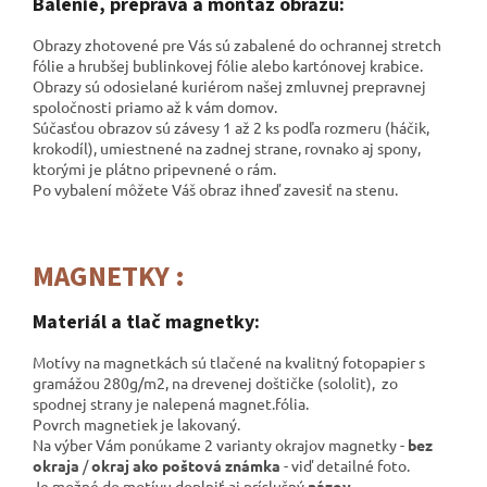
Balenie, preprava a montáž obrazu:
Obrazy zhotovené pre Vás sú zabalené do ochrannej stretch
fólie a hrubšej bublinkovej fólie alebo kartónovej krabice.
Obrazy sú odosielané kuriérom našej zmluvnej prepravnej
spoločnosti
priamo až k vám domov.
Súčasťou obrazov sú závesy 1 až 2 ks podľa rozmeru (háčik,
krokodíl), umiestnené na zadnej strane, rovnako aj spony,
ktorými je plátno pripevnené o rám.
Po vybalení môžete Váš obraz ihneď zavesiť na stenu.
MAGNETKY :
Materiál a tlač magnetky:
Motívy na magnetkách sú tlačené na kvalitný fotopapier s
gramážou 280g/m2, na drevenej doštičke (sololit), zo
spodnej strany je nalepená magnet.fólia.
Povrch magnetiek je lakovaný.
Na výber Vám ponúkame 2 varianty okrajov magnetky -
bez
okraja
/
okraj ako poštová známka
- viď detailné foto.
Je možné do motívu doplniť aj príslušný
názov