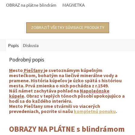
OBRAZ na plátne blindrám
MAGNETKA
ZOBRAZIŤ VŠETKY SÚVISIACE PRODUKTY
Popis
Diskusia
Podrobný popis
M
esto
Piešťany
je svetoznámym kúpeľným
mestečkom, bohatým na liečivé minerálne vody a
pramene. História kúpeľov je úzko spätá s históriou
mesta. Prvá zmienka o nich pochádza z r.1549.
Náš námet zachytáva pohľad na
Napoleónske
kúpele
. Obraz v teplých tónoch pôsobí upokojujúco a
hodí sa do každého interiéru.
Mesto Piešťany sme stvárnili vo viacerých
prevedeniach, pozrite si našu
kompletnú ponuku
.
OBRAZY NA PLÁTNE s blindrámom