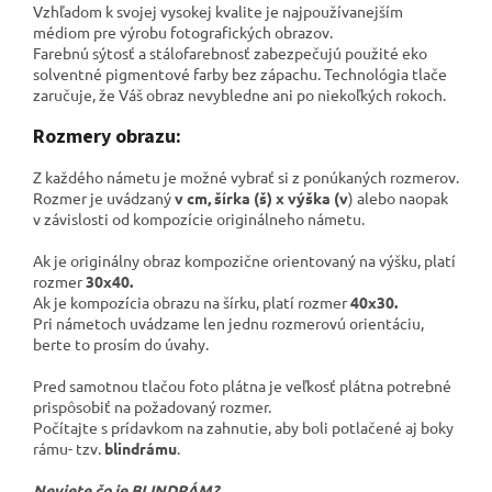
Vzhľadom k svojej vysokej kvalite je najpoužívanejším
médiom pre výrobu fotografických obrazov.
Farebnú sýtosť a stálofarebnosť zabezpečujú použité eko
solventné pigmentové farby bez zápachu. Technológia tlače
zaručuje, že Váš obraz nevybledne ani po niekoľkých rokoch.
Rozmery obrazu:
Z každého námetu je možné vybrať si z ponúkaných rozmerov.
Rozmer je uvádzaný
v cm, šírka (š) x výška (v
) alebo naopak
v závislosti od kompozície originálneho námetu.
Ak je originálny obraz kompozične orientovaný na výšku, platí
rozmer
30x40.
Ak je kompozícia obrazu na šírku, platí rozmer
40x30.
Pri námetoch uvádzame len jednu rozmerovú orientáciu,
berte to prosím do úvahy.
Pred samotnou tlačou foto plátna je veľkosť plátna potrebné
prispôsobiť na požadovaný rozmer.
Počítajte s prídavkom na zahnutie, aby boli potlačené aj boky
rámu- tzv.
blindrámu
.
Neviete čo je BLINDRÁM?