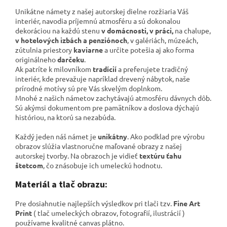
Unikátne námety z našej autorskej dielne rozžiaria Váš
interiér, navodia príjemnú atmosféru a sú dokonalou
dekoráciou na každú stenu
v domácnosti, v práci,
na chalupe,
v hotelových izbách a penziónoch
, v galériách,
múzeách,
zútulnia priestory
kaviarne
a určite potešia aj ako forma
originálneho
darčeku
.
Ak patríte k milovníkom
tradícií
a preferujete tradičný
interiér, kde prevažuje napríklad drevený nábytok, naše
prírodné motívy sú pre Vás skvelým doplnkom.
Mnohé z našich námetov zachytávajú atmosféru dávnych dôb.
Sú akýmsi dokumentom pre pamätníkov a
doslova dýchajú
históriou, na ktorú sa nezabúda.
Každý jeden náš námet je
unikátny
. Ako podklad pre výrobu
obrazov slúžia vlastnoručne maľované obrazy z našej
autorskej tvorby. Na obrazoch je vidieť
textúru ťahu
štetcom
, čo znásobuje ich umeleckú hodnotu.
Materiál a tlač obrazu:
Pre dosiahnutie najlepších výsledkov pri tlači tzv.
Fine Art
Print
( tlač umeleckých obrazov, fotografií, ilustrácií )
používame kvalitné canvas plátno
.