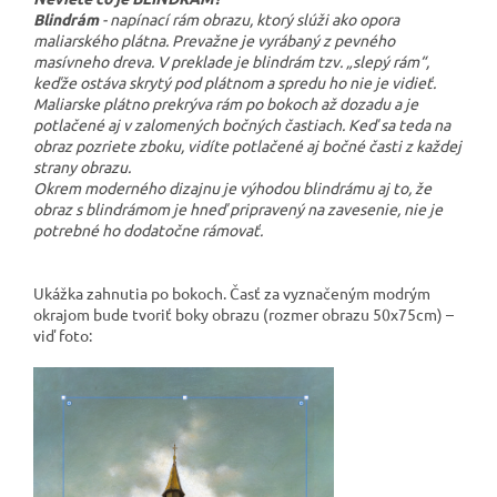
Blindrám
- napínací rám obrazu, ktorý slúži ako opora
maliarského plátna. Prevažne je vyrábaný z pevného
masívneho dreva. V preklade je blindrám tzv. „slepý rám“,
keďže ostáva skrytý pod plátnom a spredu ho nie je vidieť.
Maliarske plátno prekrýva rám po bokoch až dozadu a je
potlačené aj v zalomených bočných častiach. Keď sa teda na
obraz pozriete zboku, vidíte potlačené aj bočné časti z každej
strany obrazu.
Okrem moderného dizajnu je výhodou blindrámu aj to, že
obraz s blindrámom je hneď pripravený na zavesenie, nie je
potrebné ho dodatočne rámovať.
Ukážka zahnutia po bokoch. Časť za vyznačeným modrým
okrajom bude tvoriť boky obrazu (rozmer obrazu 50x75cm) –
viď foto: