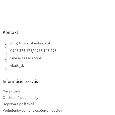
Z
á
p
ä
Kontakt
t
i
info
@
slovenskeobrazy.sk
e
0907 373 175/ 0915 143 495
Sme aj na Facebooku
vbart_sk
Informácie pre vás
Náš príbeh
Obchodné podmienky
Doprava a poštovné
Podmienky ochrany osobných údajov