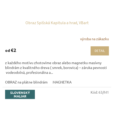
Obraz Spišská Kapitula a hrad, VBart
výroba na zákazku
€2
od
DETAIL
z každého motívu zhotovíme obraz alebo magnetku masívny
blindrám z kvalitného dreva ( smrek, borovica) – záruka pevnosti
vodeodolná, profesionálna a...
OBRAZ na plátne blindrám
MAGNETKA
Kód:
63/M1
SLOVENSKÝ
MALIAR