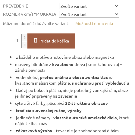
PREVEDENIE
ROZMER v cm/TYP OKRAJA
Môžeme doručiť do:
Zvoľte variant
Možnosti doručenia
Pridať do košíka
z každého motívu zhotovíme obraz alebo magnetku
masívny blindrám z
kvalitného
dreva ( smrek, borovica) –
záruka pevnosti
vodeodolná,
profesionálna a ekosolventná tlač
na
kvalitnom maliarskom plátne,
s ochranou proti vyblednutiu
tlač aj po bokoch plátna, nie je potrebný vonkajší rám, obraz
je ihneď pripravený na zavesenie
sýte a živé farby, pôsobivá
3D štruktúra obrazov
tradícia slovenskej ručnej výroby
jedinečné námety -
vlastné autorské umelecké diela
, ktoré
nájdete iba u nás
zákazková výroba
– tovar nie je znehodnotený dlhým