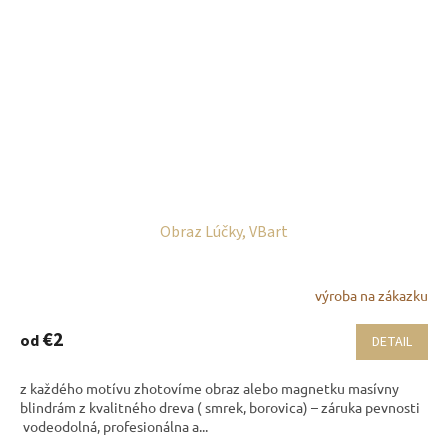
Obraz Lúčky, VBart
výroba na zákazku
€2
od
DETAIL
z každého motívu zhotovíme obraz alebo magnetku masívny
blindrám z kvalitného dreva ( smrek, borovica) – záruka pevnosti
vodeodolná, profesionálna a...