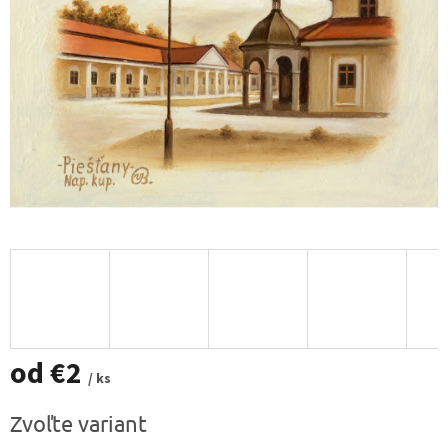
od
€2
/ ks
Jednotková
Zvoľte variant
cena: