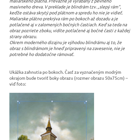
maliarského plátna. Prevažne je vyrábaný z pevného
masívneho dreva. V preklade je blindrám tzv. „slepý rám“,
keďže ostáva skrytý pod plátnom a spredu ho nie je vidieť.
Maliarske plátno prekrýva rám po bokoch až dozadu a je
potlačené aj v zalomených bočných častiach. Keď sa teda na
obraz pozriete zboku, vidíte potlačené aj bočné časti z každej
strany obrazu.
Okrem moderného dizajnu je výhodou blindrámu aj to, že
obraz s blindrámom je hneď pripravený na zavesenie, nie je
potrebné ho dodatočne rámovať.
Ukážka zahnutia po bokoch. Časť za vyznačeným modrým
okrajom bude tvoriť boky obrazu (rozmer obrazu 50x75cm) –
viď foto: