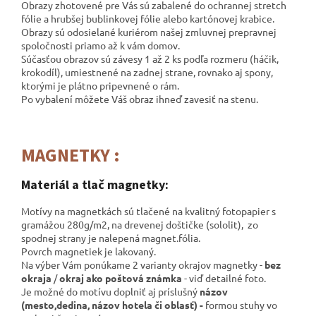
Obrazy zhotovené pre Vás sú zabalené do ochrannej stretch
fólie a hrubšej bublinkovej fólie alebo kartónovej krabice.
Obrazy sú odosielané kuriérom našej zmluvnej prepravnej
spoločnosti
priamo až k vám domov.
Súčasťou obrazov sú závesy 1 až 2 ks podľa rozmeru (háčik,
krokodíl), umiestnené na zadnej strane, rovnako aj spony,
ktorými je plátno pripevnené o rám.
Po vybalení môžete Váš obraz ihneď zavesiť na stenu.
MAGNETKY :
Materiál a tlač magnetky:
Motívy na magnetkách sú tlačené na kvalitný fotopapier s
gramážou 280g/m2, na drevenej doštičke (sololit), zo
spodnej strany je nalepená magnet.fólia.
Povrch magnetiek je lakovaný.
Na výber Vám ponúkame 2 varianty okrajov magnetky -
bez
okraja
/
okraj ako poštová známka
- viď detailné foto.
Je možné do motívu doplniť aj príslušný
názov
(mesto,dedina, názov hotela či oblasť) -
formou stuhy vo