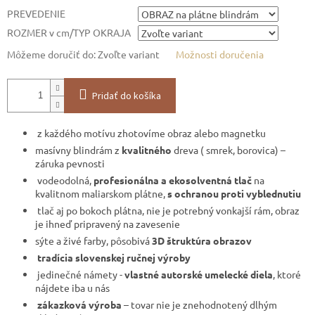
PREVEDENIE
ROZMER v cm/TYP OKRAJA
Môžeme doručiť do:
Zvoľte variant
Možnosti doručenia
Pridať do košíka
z každého motívu zhotovíme obraz alebo magnetku
masívny blindrám z
kvalitného
dreva ( smrek, borovica) –
záruka pevnosti
vodeodolná,
profesionálna a ekosolventná tlač
na
kvalitnom maliarskom plátne,
s ochranou proti vyblednutiu
tlač aj po bokoch plátna, nie je potrebný vonkajší rám, obraz
je ihneď pripravený na zavesenie
sýte a živé farby, pôsobivá
3D štruktúra obrazov
tradícia slovenskej ručnej výroby
jedinečné námety -
vlastné autorské umelecké diela
, ktoré
nájdete iba u nás
zákazková výroba
– tovar nie je znehodnotený dlhým