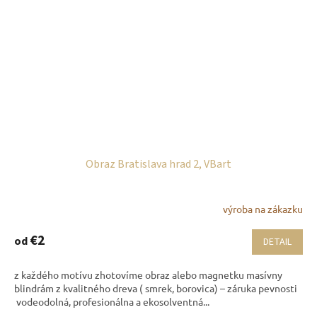
Obraz Bratislava hrad 2, VBart
výroba na zákazku
€2
od
DETAIL
z každého motívu zhotovíme obraz alebo magnetku masívny
blindrám z kvalitného dreva ( smrek, borovica) – záruka pevnosti
vodeodolná, profesionálna a ekosolventná...