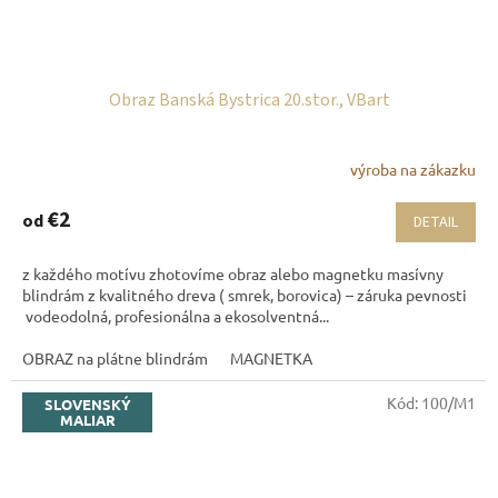
Obraz Banská Bystrica 20.stor., VBart
výroba na zákazku
€2
od
DETAIL
z každého motívu zhotovíme obraz alebo magnetku masívny
blindrám z kvalitného dreva ( smrek, borovica) – záruka pevnosti
vodeodolná, profesionálna a ekosolventná...
OBRAZ na plátne blindrám
MAGNETKA
Kód:
100/M1
SLOVENSKÝ
MALIAR