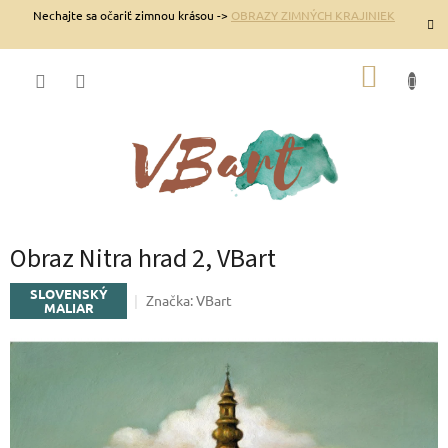
Prejsť
Nechajte sa očariť zimnou krásou ->
OBRAZY ZIMNÝCH KRAJINIEK
na
obsah
NÁKUP
KOŠÍK
Obraz Nitra hrad 2, VBart
SLOVENSKÝ
Značka:
VBart
MALIAR