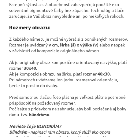
Farebnú sýtosť a stálofarebnosť zabezpečujú použité eko
solventné pigmentové farby bez zápachu. Technológia tlače
zaručuje, že Váš obraz nevybledne ani po niekoľkých rokoch.
Rozmery obrazu:
Z každého námetu je možné vybrať si z ponúkaných rozmerov.
Rozmer je uvádzaný
v cm, šírka (š) x výška (v
) alebo naopak
v závislosti od kompozície originálneho námetu.
Ak je originálny obraz kompozične orientovaný na výšku, platí
rozmer
30x40.
Ak je kompozícia obrazu na šírku, platí rozmer
40x30.
Pri námetoch uvádzame len jednu rozmerovú orientáciu,
berte to prosím do úvahy.
Pred samotnou tlačou foto plátna je veľkosť plátna potrebné
prispôsobiť na požadovaný rozmer.
Počítajte s prídavkom na zahnutie, aby boli potlačené aj boky
rámu- tzv.
blindrámu
.
Neviete čo je BLINDRÁM?
Blindrám
- napínací rám obrazu, ktorý slúži ako opora