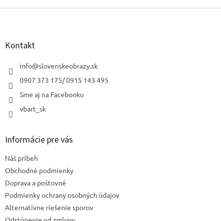
Z
á
p
ä
Kontakt
t
i
info
@
slovenskeobrazy.sk
e
0907 373 175/ 0915 143 495
Sme aj na Facebooku
vbart_sk
Informácie pre vás
Náš príbeh
Obchodné podmienky
Doprava a poštovné
Podmienky ochrany osobných údajov
Alternatívne riešenie sporov
Odstúpenie od zmluvy