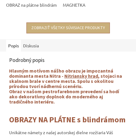
OBRAZ na plátne blindrám
MAGNETKA
ZOBRAZIŤ VŠETKY SÚVISIACE PRODUKTY
Popis
Diskusia
Podrobný popis
Hlavným motívom nášho obrazu je i
mpozantná
dominanta mesta Nitra
-
Nitriansky hrad
, stojaci na
skalnom brale v centre mesta. Spolu s okolitou
prírodou tvorí nádhernú scenériu.
Obraz v našom pestrofarebnom prevedení sa
hodí
ako dekoratívny doplnok do moderného aj
tradičného interiéru.
OBRAZY NA PLÁTNE s blindrámom
Unikátne námety z našej autorskej dielne rozžiaria Váš