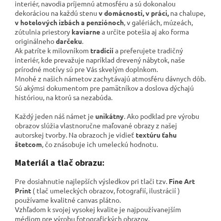
interiér, navodia príjemnú atmosféru a sú dokonalou
dekoráciou na každú stenu
v domácnosti, v práci,
na chalupe,
v hotelových izbách a penziónoch
, v galériách,
múzeách,
zútulnia priestory
kaviarne
a určite potešia aj ako forma
originálneho
darčeku
.
Ak patríte k milovníkom
tradícií
a preferujete tradičný
interiér, kde prevažuje napríklad drevený nábytok, naše
prírodné motívy sú pre Vás skvelým doplnkom.
Mnohé z našich námetov zachytávajú atmosféru dávnych dôb.
Sú akýmsi dokumentom pre pamätníkov a
doslova dýchajú
históriou, na ktorú sa nezabúda.
Každý jeden náš námet je
unikátny
. Ako podklad pre výrobu
obrazov slúžia vlastnoručne maľované obrazy z našej
autorskej tvorby. Na obrazoch je vidieť
textúru ťahu
štetcom
, čo znásobuje ich umeleckú hodnotu.
Materiál a tlač obrazu:
Pre dosiahnutie najlepších výsledkov pri tlači tzv.
Fine Art
Print
( tlač umeleckých obrazov, fotografií, ilustrácií )
používame kvalitné canvas plátno
.
Vzhľadom k svojej vysokej kvalite je najpoužívanejším
médiom pre výrobu fotografických obrazov.