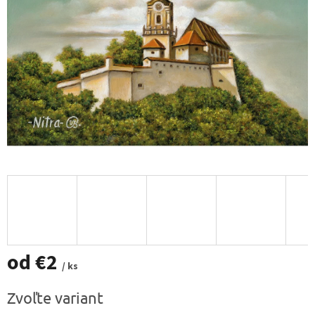
od
€2
/ ks
Jednotková
Zvoľte variant
cena: