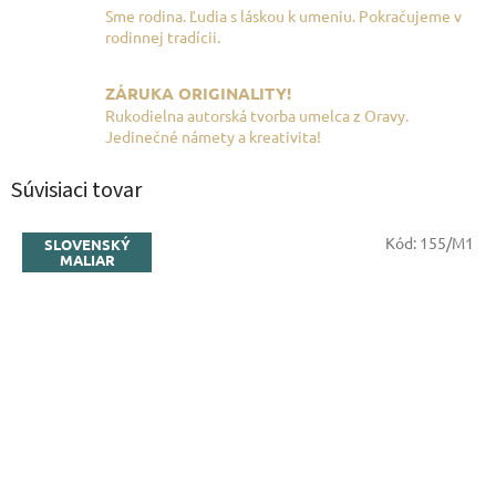
Sme rodina. Ľudia s láskou k umeniu. Pokračujeme v
rodinnej tradícii.
ZÁRUKA ORIGINALITY!
Rukodielna autorská tvorba umelca z Oravy.
Jedinečné námety a kreativita!
Súvisiaci tovar
Kód:
155/M1
SLOVENSKÝ
MALIAR