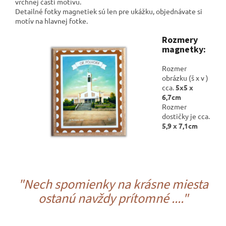
vrchnej časti motívu.
Detailné fotky magnetiek sú len pre ukážku, objednávate si
motív na hlavnej fotke.
Rozmery
magnetky:
Rozmer
obrázku (š x v )
cca.
5x5 x
6,7cm
Rozmer
dostičky je cca.
5,9 x 7,1cm
"Nech spomienky na krásne miesta
ostanú navždy prítomné ...."