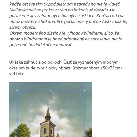
keďže ostáva skrytý pod plátnom a spredu ho nie je vidieť.
Maliarske plátno prekrýva rám po bokoch až dozadu a je
potlačené aj v zalomených bočných častiach. Keď sa teda na
obraz pozriete zboku, vidíte potlačené aj bočné časti z každej
strany obrazu.
Okrem moderného dizajnu je výhodou blindrámu aj to, že
obraz s blindrámom je hneď pripravený na zavesenie, nie je
potrebné ho dodatočne rámovať.
Ukážka zahnutia po bokoch. Časť za vyznačeným modrým
okrajom bude tvoriť boky obrazu (rozmer obrazu 50x75cm) –
viď foto: