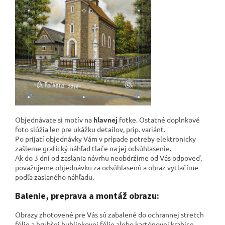
Objednávate si motív na
hlavnej
fotke. Ostatné doplnkové
foto slúžia len pre ukážku detailov, príp. variánt.
Po prijatí objednávky Vám v prípade potreby elektronicky
zašleme grafický náhľad tlače na jej odsúhlasenie.
Ak do 3 dní od zaslania návrhu neobdržíme od Vás odpoveď,
považujeme objednávku za odsúhlasenú a obraz vytlačíme
podľa zaslaného náhľadu.
Balenie, preprava a montáž obrazu:
Obrazy zhotovené pre Vás sú zabalené do ochrannej stretch
fólie a hrubšej bublinkovej fólie alebo kartónovej krabice.