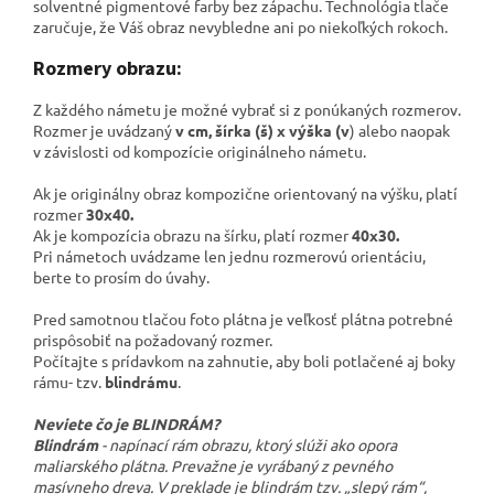
solventné pigmentové farby bez zápachu. Technológia tlače
zaručuje, že Váš obraz nevybledne ani po niekoľkých rokoch.
Rozmery obrazu:
Z každého námetu je možné vybrať si z ponúkaných rozmerov.
Rozmer je uvádzaný
v cm, šírka (š) x výška (v
) alebo naopak
v závislosti od kompozície originálneho námetu.
Ak je originálny obraz kompozične orientovaný na výšku, platí
rozmer
30x40.
Ak je kompozícia obrazu na šírku, platí rozmer
40x30.
Pri námetoch uvádzame len jednu rozmerovú orientáciu,
berte to prosím do úvahy.
Pred samotnou tlačou foto plátna je veľkosť plátna potrebné
prispôsobiť na požadovaný rozmer.
Počítajte s prídavkom na zahnutie, aby boli potlačené aj boky
rámu- tzv.
blindrámu
.
Neviete čo je BLINDRÁM?
Blindrám
- napínací rám obrazu, ktorý slúži ako opora
maliarského plátna. Prevažne je vyrábaný z pevného
masívneho dreva. V preklade je blindrám tzv. „slepý rám“,