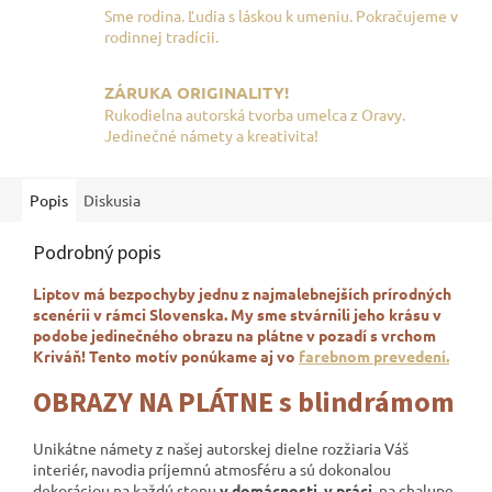
Sme rodina. Ľudia s láskou k umeniu. Pokračujeme v
rodinnej tradícii.
ZÁRUKA ORIGINALITY!
Rukodielna autorská tvorba umelca z Oravy.
Jedinečné námety a kreativita!
Popis
Diskusia
Podrobný popis
Liptov má bezpochyby jednu z najmalebnejších prírodných
scenérii v rámci Slovenska. My sme stvárnili jeho krásu v
podobe jedinečného obrazu na plátne v pozadí s vrchom
Kriváň! Tento motív ponúkame aj vo
farebnom prevedení.
OBRAZY NA PLÁTNE s blindrámom
Unikátne námety z našej autorskej dielne rozžiaria Váš
interiér, navodia príjemnú atmosféru a sú dokonalou
dekoráciou na každú stenu
v domácnosti, v práci,
na chalupe,