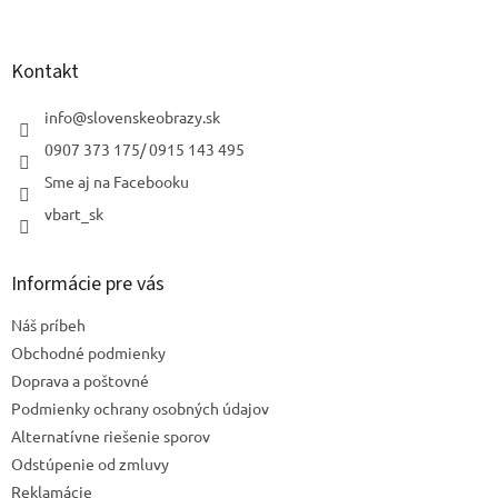
á
p
ä
Kontakt
t
i
info
@
slovenskeobrazy.sk
e
0907 373 175/ 0915 143 495
Sme aj na Facebooku
vbart_sk
Informácie pre vás
Náš príbeh
Obchodné podmienky
Doprava a poštovné
Podmienky ochrany osobných údajov
Alternatívne riešenie sporov
Odstúpenie od zmluvy
Reklamácie