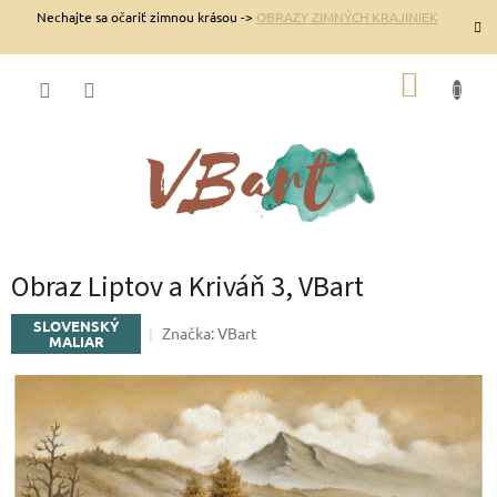
Prejsť
Nechajte sa očariť zimnou krásou ->
OBRAZY ZIMNÝCH KRAJINIEK
na
obsah
NÁKUP
KOŠÍK
Obraz Liptov a Kriváň 3, VBart
SLOVENSKÝ
Značka:
VBart
MALIAR