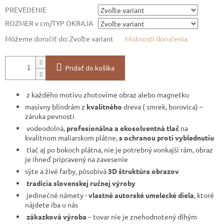
PREVEDENIE
ROZMER v cm/TYP OKRAJA
Môžeme doručiť do:
Zvoľte variant
Možnosti doručenia
Pridať do košíka
z každého motívu zhotovíme obraz alebo magnetku
masívny blindrám z
kvalitného
dreva ( smrek, borovica) –
záruka pevnosti
vodeodolná,
profesionálna a ekosolventná tlač
na
kvalitnom maliarskom plátne,
s ochranou proti vyblednutiu
tlač aj po bokoch plátna, nie je potrebný vonkajší rám, obraz
je ihneď pripravený na zavesenie
sýte a živé farby, pôsobivá
3D štruktúra obrazov
tradícia slovenskej ručnej výroby
jedinečné námety -
vlastné autorské umelecké diela
, ktoré
nájdete iba u nás
zákazková výroba
– tovar nie je znehodnotený dlhým