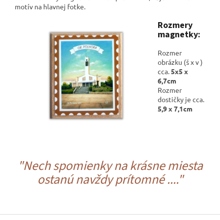
motív na hlavnej fotke.
Rozmery
magnetky:
Rozmer
obrázku (š x v )
cca.
5x5 x
6,7cm
Rozmer
dostičky je cca.
5,9 x 7,1cm
"Nech spomienky na krásne miesta
ostanú navždy prítomné ...."
Z