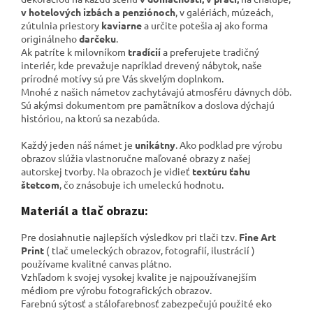
v hotelových izbách a penziónoch
, v galériách,
múzeách,
zútulnia priestory
kaviarne
a určite potešia aj ako forma
originálneho
darčeku
.
Ak patríte k milovníkom
tradícií
a preferujete tradičný
interiér, kde prevažuje napríklad drevený nábytok, naše
prírodné motívy sú pre Vás skvelým doplnkom.
Mnohé z našich námetov zachytávajú atmosféru dávnych dôb.
Sú akýmsi dokumentom pre pamätníkov a
doslova dýchajú
históriou, na ktorú sa nezabúda.
Každý jeden náš námet je
unikátny
. Ako podklad pre výrobu
obrazov slúžia vlastnoručne maľované obrazy z našej
autorskej tvorby. Na obrazoch je vidieť
textúru ťahu
štetcom
, čo znásobuje ich umeleckú hodnotu.
Materiál a tlač obrazu:
Pre dosiahnutie najlepších výsledkov pri tlači tzv.
Fine Art
Print
( tlač umeleckých obrazov, fotografií, ilustrácií )
používame kvalitné canvas plátno
.
Vzhľadom k svojej vysokej kvalite je najpoužívanejším
médiom pre výrobu fotografických obrazov.
Farebnú sýtosť a stálofarebnosť zabezpečujú použité eko