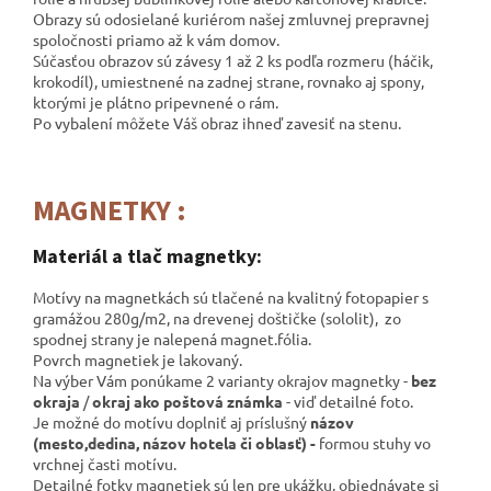
Obrazy sú odosielané kuriérom našej zmluvnej prepravnej
spoločnosti
priamo až k vám domov.
Súčasťou obrazov sú závesy 1 až 2 ks podľa rozmeru (háčik,
krokodíl), umiestnené na zadnej strane, rovnako aj spony,
ktorými je plátno pripevnené o rám.
Po vybalení môžete Váš obraz ihneď zavesiť na stenu.
MAGNETKY :
Materiál a tlač magnetky:
Motívy na magnetkách sú tlačené na kvalitný fotopapier s
gramážou 280g/m2, na drevenej doštičke (sololit), zo
spodnej strany je nalepená magnet.fólia.
Povrch magnetiek je lakovaný.
Na výber Vám ponúkame 2 varianty okrajov magnetky -
bez
okraja
/
okraj ako poštová známka
- viď detailné foto.
Je možné do motívu doplniť aj príslušný
názov
(mesto,dedina, názov hotela či oblasť) -
formou stuhy vo
vrchnej časti motívu.
Detailné fotky magnetiek sú len pre ukážku, objednávate si