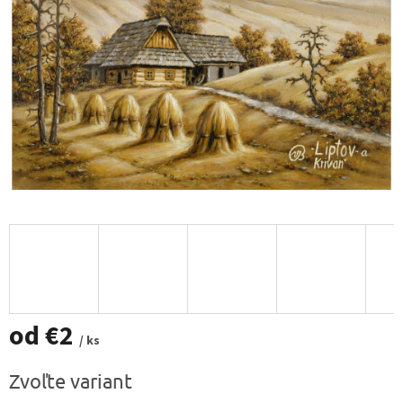
od
€2
/ ks
Jednotková
Zvoľte variant
cena: