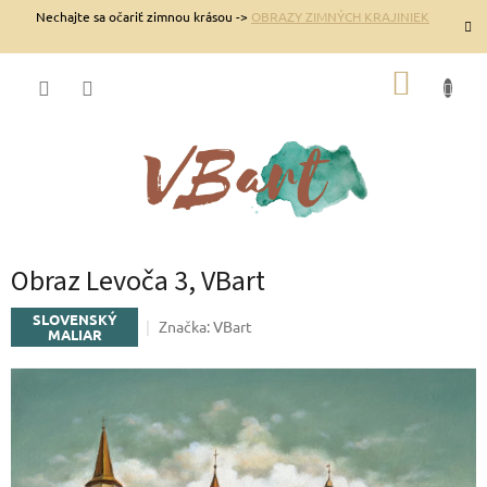
Prejsť
Nechajte sa očariť zimnou krásou ->
OBRAZY ZIMNÝCH KRAJINIEK
na
obsah
NÁKUP
KOŠÍK
Obraz Levoča 3, VBart
SLOVENSKÝ
Značka:
VBart
MALIAR