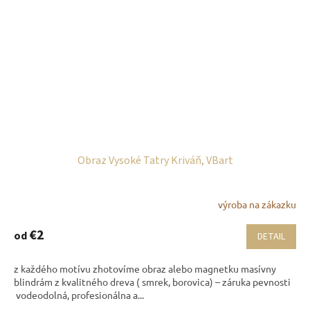
Obraz Vysoké Tatry Kriváň, VBart
výroba na zákazku
€2
od
DETAIL
z každého motívu zhotovíme obraz alebo magnetku masívny
blindrám z kvalitného dreva ( smrek, borovica) – záruka pevnosti
vodeodolná, profesionálna a...