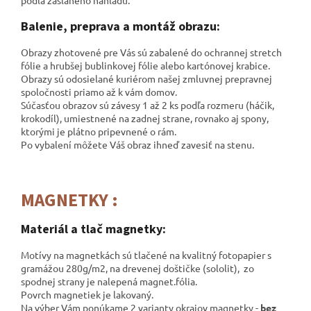
Balenie, preprava a montáž obrazu:
Obrazy zhotovené pre Vás sú zabalené do ochrannej stretch
fólie a hrubšej bublinkovej fólie alebo kartónovej krabice.
Obrazy sú odosielané kuriérom našej zmluvnej prepravnej
spoločnosti
priamo až k vám domov.
Súčasťou obrazov sú závesy 1 až 2 ks podľa rozmeru (háčik,
krokodíl), umiestnené na zadnej strane, rovnako aj spony,
ktorými je plátno pripevnené o rám.
Po vybalení môžete Váš obraz ihneď zavesiť na stenu.
MAGNETKY :
Materiál a tlač magnetky:
Motívy na magnetkách sú tlačené na kvalitný fotopapier s
gramážou 280g/m2, na drevenej doštičke (sololit), zo
spodnej strany je nalepená magnet.fólia.
Povrch magnetiek je lakovaný.
Na výber Vám ponúkame 2 varianty okrajov magnetky -
bez