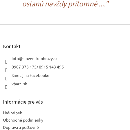
ostanú navždy prítomné ...."
Z
á
p
ä
Kontakt
t
i
info
@
slovenskeobrazy.sk
e
0907 373 175/ 0915 143 495
Sme aj na Facebooku
vbart_sk
Informácie pre vás
Náš príbeh
Obchodné podmienky
Doprava a poštovné