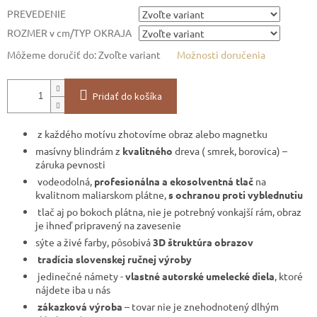
PREVEDENIE
ROZMER v cm/TYP OKRAJA
Môžeme doručiť do:
Zvoľte variant
Možnosti doručenia
Pridať do košíka
z každého motívu zhotovíme obraz alebo magnetku
masívny blindrám z
kvalitného
dreva ( smrek, borovica) –
záruka pevnosti
vodeodolná,
profesionálna a ekosolventná tlač
na
kvalitnom maliarskom plátne,
s ochranou proti vyblednutiu
tlač aj po bokoch plátna, nie je potrebný vonkajší rám, obraz
je ihneď pripravený na zavesenie
sýte a živé farby, pôsobivá
3D štruktúra obrazov
tradícia slovenskej ručnej výroby
jedinečné námety -
vlastné autorské umelecké diela
, ktoré
nájdete iba u nás
zákazková výroba
– tovar nie je znehodnotený dlhým