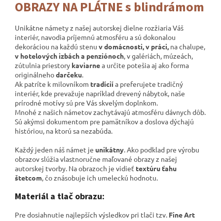
OBRAZY NA PLÁTNE s blindrámom
Unikátne námety z našej autorskej dielne rozžiaria Váš
interiér, navodia príjemnú atmosféru a sú dokonalou
dekoráciou na každú stenu
v domácnosti, v práci,
na chalupe,
v hotelových izbách a penziónoch
, v galériách,
múzeách,
zútulnia priestory
kaviarne
a určite potešia aj ako forma
originálneho
darčeku
.
Ak patríte k milovníkom
tradícií
a preferujete tradičný
interiér, kde prevažuje napríklad drevený nábytok, naše
prírodné motívy sú pre Vás skvelým doplnkom.
Mnohé z našich námetov zachytávajú atmosféru dávnych dôb.
Sú akýmsi dokumentom pre pamätníkov a
doslova dýchajú
históriou, na ktorú sa nezabúda.
Každý jeden náš námet je
unikátny
. Ako podklad pre výrobu
obrazov slúžia vlastnoručne maľované obrazy z našej
autorskej tvorby. Na obrazoch je vidieť
textúru ťahu
štetcom
, čo znásobuje ich umeleckú hodnotu.
Materiál a tlač obrazu:
Pre dosiahnutie najlepších výsledkov pri tlači tzv.
Fine Art