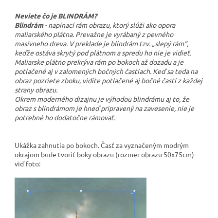
Neviete čo je BLINDRÁM?
Blindrám
- napínací rám obrazu, ktorý slúži ako opora
maliarského plátna. Prevažne je vyrábaný z pevného
masívneho dreva. V preklade je blindrám tzv. „slepý rám“,
keďže ostáva skrytý pod plátnom a spredu ho nie je vidieť.
Maliarske plátno prekrýva rám po bokoch až dozadu a je
potlačené aj v zalomených bočných častiach. Keď sa teda na
obraz pozriete zboku, vidíte potlačené aj bočné časti z každej
strany obrazu.
Okrem moderného dizajnu je výhodou blindrámu aj to, že
obraz s blindrámom je hneď pripravený na zavesenie, nie je
potrebné ho dodatočne rámovať.
Ukážka zahnutia po bokoch. Časť za vyznačeným modrým
okrajom bude tvoriť boky obrazu (rozmer obrazu 50x75cm) –
viď foto: