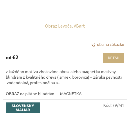
Obraz Levoča, VBart
výroba na zákazku
€2
od
DETAIL
z každého motívu zhotovíme obraz alebo magnetku masívny
blindrám z kvalitného dreva ( smrek, borovica) – záruka pevnosti
vodeodolná, profesionálna a...
OBRAZ na plátne blindrám
MAGNETKA
Kód:
79/M1
SLOVENSKÝ
MALIAR