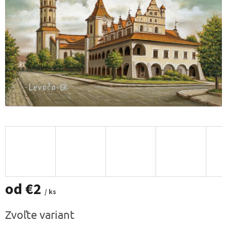
od
€2
/ ks
Jednotková
Zvoľte variant
cena: