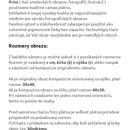
Print
( tlač umeleckých obrazov, fotografií, ilustrácií )
používame kvalitné canvas plátno
.
Vzhľadom k svojej vysokej kvalite je najpoužívanejším
médiom pre výrobu fotografických obrazov.
Farebnú sýtosť a stálofarebnosť zabezpečujú použité eko
solventné pigmentové farby bez zápachu. Technológia tlače
zaručuje, že Váš obraz nevybledne ani po niekoľkých rokoch.
Rozmery obrazu:
Z každého námetu je možné vybrať si z ponúkaných rozmerov.
Rozmer je uvádzaný
v cm, šírka (š) x výška (v
) alebo naopak
v závislosti od kompozície originálneho námetu.
Ak je originálny obraz kompozične orientovaný na výšku, platí
rozmer
30x40.
Ak je kompozícia obrazu na šírku, platí rozmer
40x30.
Pri námetoch uvádzame len jednu rozmerovú orientáciu,
berte to prosím do úvahy.
Pred samotnou tlačou foto plátna je veľkosť plátna potrebné
prispôsobiť na požadovaný rozmer.
Počítajte s prídavkom na zahnutie, aby boli potlačené aj boky
rámu- tzv.
blindrámu
.