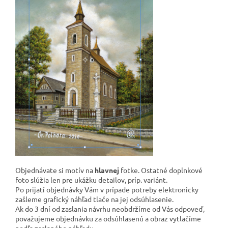
Objednávate si motív na
hlavnej
fotke. Ostatné doplnkové
foto slúžia len pre ukážku detailov, príp. variánt.
Po prijatí objednávky Vám v prípade potreby elektronicky
zašleme grafický náhľad tlače na jej odsúhlasenie.
Ak do 3 dní od zaslania návrhu neobdržíme od Vás odpoveď,
považujeme objednávku za odsúhlasenú a obraz vytlačíme
podľa zaslaného náhľadu.