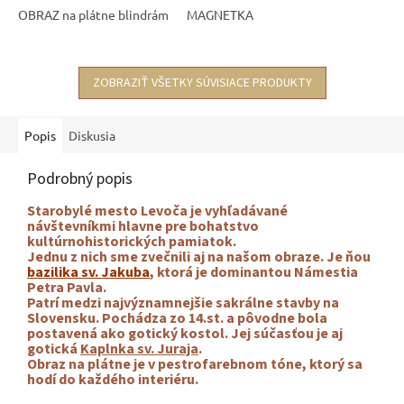
OBRAZ na plátne blindrám
MAGNETKA
ZOBRAZIŤ VŠETKY SÚVISIACE PRODUKTY
Popis
Diskusia
Podrobný popis
Starobylé mesto Levoča je vyhľadávané
návštevníkmi hlavne pre bohatstvo
kultúrnohistorických pamiatok.
Jednu z nich sme zvečnili aj na našom obraze. Je ňou
bazilika sv. Jakuba
, ktorá je dominantou Námestia
Petra Pavla.
Patrí medzi
najvýznamnejšie sakrálne stavby na
Slovensku. Pochádza zo
14.st. a pôvodne bola
postavená ako gotický kostol.
Jej súčasťou je aj
gotická
Kaplnka sv. Juraja
.
Obraz na plátne je v pestrofarebnom tóne, ktorý sa
hodí do každého interiéru.