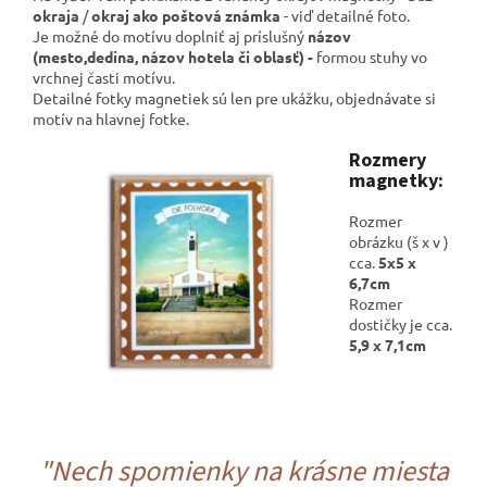
okraja
/
okraj ako poštová známka
- viď detailné foto.
Je možné do motívu doplniť aj príslušný
názov
(mesto,dedina, názov hotela či oblasť) -
formou stuhy vo
vrchnej časti motívu.
Detailné fotky magnetiek sú len pre ukážku, objednávate si
motív na hlavnej fotke.
Rozmery
magnetky:
Rozmer
obrázku (š x v )
cca.
5x5 x
6,7cm
Rozmer
dostičky je cca.
5,9 x 7,1cm
"Nech spomienky na krásne miesta