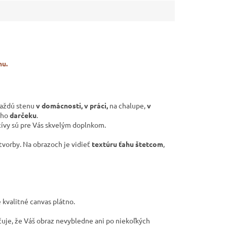
nu.
 každú stenu
v domácnosti, v práci,
na chalupe,
v
eho
darčeku
.
tívy sú pre Vás skvelým doplnkom.
tvorby. Na obrazoch je vidieť
textúru ťahu štetcom
,
e kvalitné canvas plátno
.
uje, že Váš obraz nevybledne ani po niekoľkých