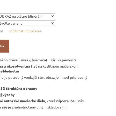
ant
Možnosti doručenia
íka
tného
dreva ( smrek, borovica) – záruka pevnosti
a a ekosolventná tlač
na kvalitnom maliarskom
vyblednutiu
nie je potrebný vonkajší rám, obraz je ihneď pripravený
á
3D štruktúra obrazov
ej výroby
né autorské umelecké diela
, ktoré nájdete iba u nás
r nie je znehodnotený dlhým skladovaním