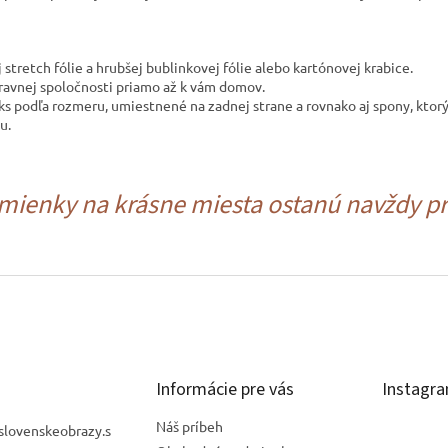
tretch fólie a hrubšej bublinkovej fólie alebo kartónovej krabice.
ravnej spoločnosti
priamo až k vám domov.
2 ks podľa rozmeru, umiestnené na zadnej strane a rovnako aj spony, ktor
u.
ienky na krásne miesta ostanú navždy prí
Informácie pre vás
Instagr
Náš príbeh
slovenskeobrazy.s