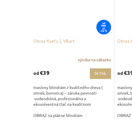
od
€60
až
–36 %
Obraz Kvety 1, VBart
Obraz K
výroba na zákazku
€39
€3
od
od
DETAIL
masívny blindrám z kvalitného dreva (
masívny
smrek, borovica) – záruka pevnosti
smrek, 
vodeodolná, profesionálna a
vodeodo
ekosolventná tlač na kvalitnom
ekosolv
maliarskom plátne,...
maliarsk
OBRAZ na plátne blindrám
OBRAZ n