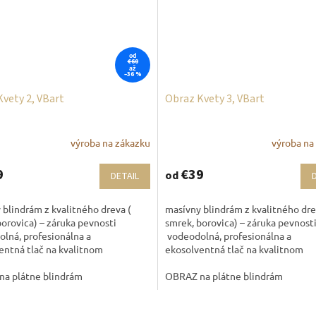
od
€60
až
–36 %
vety 2, VBart
Obraz Kvety 3, VBart
výroba na zákazku
výroba na
9
€39
od
DETAIL
 blindrám z kvalitného dreva (
masívny blindrám z kvalitného dre
borovica) – záruka pevnosti
smrek, borovica) – záruka pevnost
lná, profesionálna a
vodeodolná, profesionálna a
entná tlač na kvalitnom
ekosolventná tlač na kvalitnom
om plátne,...
maliarskom plátne,...
a plátne blindrám
OBRAZ na plátne blindrám