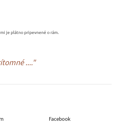
ými je plátno pripevnené o rám.
tomné ...."
am
Facebook