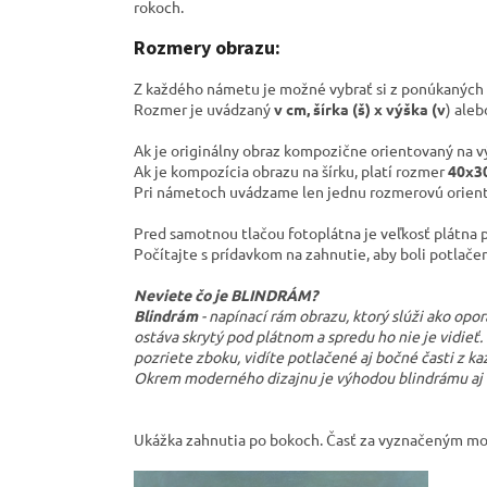
rokoch.
Rozmery obrazu:
Z každého námetu je možné vybrať si z ponúkaných
Rozmer je uvádzaný
v cm, šírka (š) x výška (v
) ale
Ak je originálny obraz kompozične orientovaný na v
Ak je kompozícia obrazu na šírku, platí rozmer
40x30
Pri námetoch uvádzame len jednu rozmerovú orientá
Pred samotnou tlačou fotoplátna je veľkosť plátna 
Počítajte s prídavkom na zahnutie, aby boli potlače
Neviete čo je BLINDRÁM?
Blindrám
- napínací rám obrazu, ktorý slúži ako opo
ostáva skrytý pod plátnom a spredu ho nie je vidieť
pozriete zboku, vidíte potlačené aj bočné časti z ka
Okrem moderného dizajnu je výhodou blindrámu aj t
Ukážka zahnutia po bokoch. Časť za vyznačeným mo