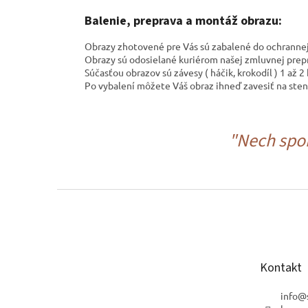
Balenie, preprava a montáž obrazu:
Obrazy zhotovené pre Vás sú zabalené do ochrannej s
Obrazy sú odosielané kuriérom našej zmluvnej prep
Súčasťou obrazov sú závesy ( háčik, krokodíl ) 1 až 
Po vybalení môžete Váš obraz ihneď zavesiť na sten
"Nech spom
Z
á
p
ä
t
Kontakt
i
e
info
@