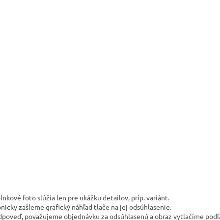
nkové foto slúžia len pre ukážku detailov, príp. variánt.
nicky zašleme grafický náhľad tlače na jej odsúhlasenie.
odpoveď, považujeme objednávku za odsúhlasenú a obraz vytlačíme podľ