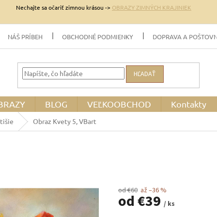
Nechajte sa očariť zimnou krásou ->
OBRAZY ZIMNÝCH KRAJINIEK
NÁŠ PRÍBEH
OBCHODNÉ PODMIENKY
DOPRAVA A POŠTOV
HĽADAŤ
BRAZY
BLOG
VEĽKOOBCHOD
Kontakty
tišie
Obraz Kvety 5, VBart
od €60
až –36 %
od
€39
/ ks