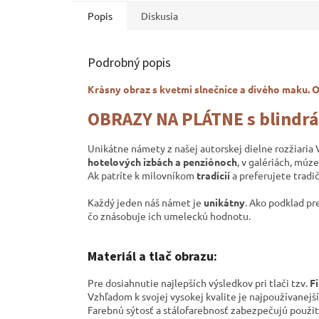
Popis
Diskusia
Podrobný popis
Krásny obraz s kvetmi slnečnice a divého maku. 
OBRAZY NA PLÁTNE s blind
Unikátne námety z našej autorskej dielne rozžiaria
hotelových izbách a penziónoch
, v galériách,
múze
Ak patríte k milovníkom
tradícií
a preferujete tradi
Každý jeden náš námet je
unikátny
. Ako podklad pr
čo znásobuje ich umeleckú hodnotu.
Materiál a tlač obrazu:
Pre dosiahnutie najlepších výsledkov pri tlači tzv.
Fi
Vzhľadom k svojej vysokej kvalite je najpoužívanej
Farebnú sýtosť a stálofarebnosť zabezpečujú použit