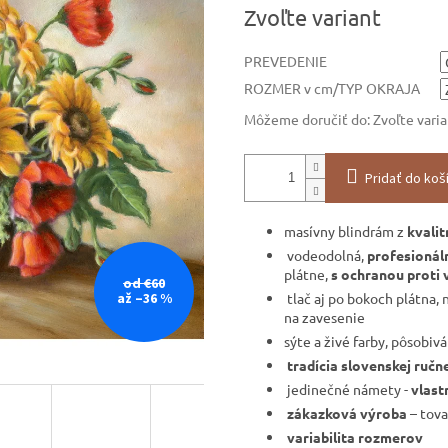
Jednotková
Zvoľte variant
cena:
PREVEDENIE
ROZMER v cm/TYP OKRAJA
Môžeme doručiť do:
Zvoľte vari
Pridať do koš
masívny blindrám z
kvali
vodeodolná,
profesionáln
plátne,
s ochranou proti 
od €60
tlač aj po bokoch plátna, 
až –36 %
na zavesenie
sýte a živé farby, pôsobiv
tradícia slovenskej ručn
jedinečné námety -
vlast
zákazková výroba
– tova
variabilita rozmerov