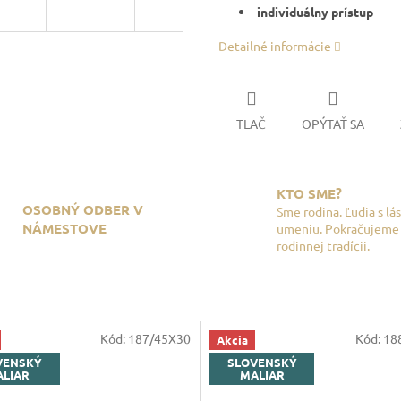
individuálny prístup
Detailné informácie
TLAČ
OPÝTAŤ SA
KTO SME?
OSOBNÝ ODBER V
Sme rodina. Ľudia s lá
NÁMESTOVE
umeniu. Pokračujeme
rodinnej tradícii.
Kód:
187/45X30
Kód:
18
Akcia
VENSKÝ
SLOVENSKÝ
LIAR
MALIAR