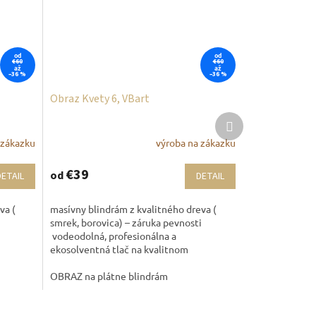
od
od
€60
€60
až
až
–36 %
–36 %
Obraz Kvety 6, VBart
Ďalší
produkt
 zákazku
výroba na zákazku
€39
od
DETAIL
DETAIL
va (
masívny blindrám z kvalitného dreva (
i
smrek, borovica) – záruka pevnosti
vodeodolná, profesionálna a
ekosolventná tlač na kvalitnom
maliarskom plátne,...
OBRAZ na plátne blindrám