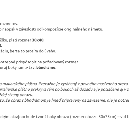
 rozmerov.
bo naopak v závislosti od kompozície originálneho námetu.
ýšku, platí rozmer
30x40.
.
ciu, berte to prosím do úvahy.
potrebné prispôsobiť na požadovaný rozmer.
né aj boky rámu- tzv.
blindrámu
.
ra maliarského plátna. Prevažne je vyrábaný z pevného masívneho dreva. 
. Maliarske plátno prekrýva rám po bokoch až dozadu a je potlačené aj v
ždej strany obrazu.
o, že obraz s blindrámom je hneď pripravený na zavesenie, nie je potr
drým okrajom bude tvoriť boky obrazu (rozmer obrazu 50x75cm) – viď f