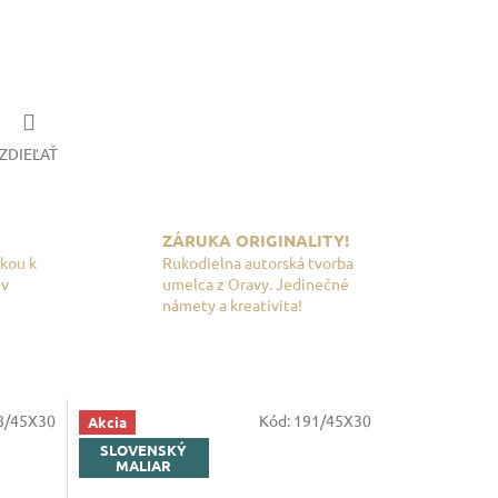
ZDIEĽAŤ
ZÁRUKA ORIGINALITY!
skou k
Rukodielna autorská tvorba
 v
umelca z Oravy. Jedinečné
námety a kreativita!
8/45X30
Kód:
191/45X30
Akcia
SLOVENSKÝ
MALIAR