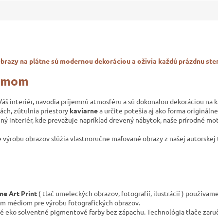
Obrazy na plátne sú modernou
dekoráciou a oživia každú prázdnu ste
rámom
 Váš interiér, navodia príjemnú atmosféru a sú dokonalou dekoráciou na
ách,
zútulnia priestory
kaviarne
a určite potešia aj ako forma origináln
čný interiér, kde prevažuje napríklad drevený nábytok, naše prírodné mo
e výrobu obrazov slúžia vlastnoručne maľované obrazy z našej autorskej 
ne Art Print
( tlač umeleckých obrazov, fotografií, ilustrácií ) používam
ším médiom pre výrobu fotografických obrazov.
é eko solventné pigmentové farby bez zápachu. Technológia tlače zaruč