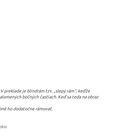
V preklade je blindrám tzv. „slepý rám“, keďže
 zalomených bočných častiach. Keď sa teda na obraz
ebné ho dodatočne rámovať.
oto: