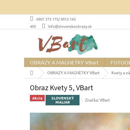
Prejsť
na
obsah
0907 373 175/ 0915 143
495
info@slovenskeobrazy.sk
OBRAZY A MAGNETKY VBart
FOTOO
Domov
OBRAZY A MAGNETKY VBart
Kvety a zá
Obraz Kvety 5, VBart
Akcia
SLOVENSKÝ
Značka:
VBart
MALIAR