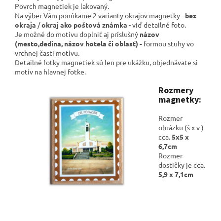
Povrch magnetiek je lakovaný.
Na výber Vám ponúkame 2 varianty okrajov magnetky -
bez
okraja
/
okraj ako poštová známka
- viď detailné foto.
Je možné do motívu doplniť aj príslušný
názov
(mesto,dedina, názov hotela či oblasť) -
formou stuhy vo
vrchnej časti motívu.
Detailné fotky magnetiek sú len pre ukážku, objednávate si
motív na hlavnej fotke.
Rozmery
magnetky:
Rozmer
obrázku (š x v )
cca.
5x5 x
6,7cm
Rozmer
dostičky je cca.
5,9 x 7,1cm