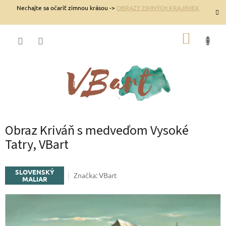
Prejsť
Nechajte sa očariť zimnou krásou ->
OBRAZY ZIMNÝCH KRAJINIEK
na
obsah
NÁKUP
KOŠÍK
Obraz Kriváň s medveďom Vysoké
Tatry, VBart
SLOVENSKÝ
Značka:
VBart
MALIAR