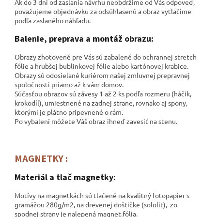
Ak do 3 dní od zaslania návrhu neobdržíme od Vás odpoveď,
považujeme objednávku za odsúhlasenú a obraz vytlačíme
podľa zaslaného náhľadu.
Balenie, preprava a montáž obrazu:
Obrazy zhotovené pre Vás sú zabalené do ochrannej stretch
fólie a hrubšej bublinkovej fólie alebo kartónovej krabice.
Obrazy sú odosielané kuriérom našej zmluvnej prepravnej
spoločnosti
priamo až k vám domov.
Súčasťou obrazov sú závesy 1 až 2 ks podľa rozmeru (háčik,
krokodíl), umiestnené na zadnej strane, rovnako aj spony,
ktorými je plátno pripevnené o rám.
Po vybalení môžete Váš obraz ihneď zavesiť na stenu.
MAGNETKY :
Materiál a tlač magnetky:
Motívy na magnetkách sú tlačené na kvalitný fotopapier s
gramážou 280g/m2, na drevenej doštičke (sololit), zo
spodnej strany je nalepená magnet.fólia.