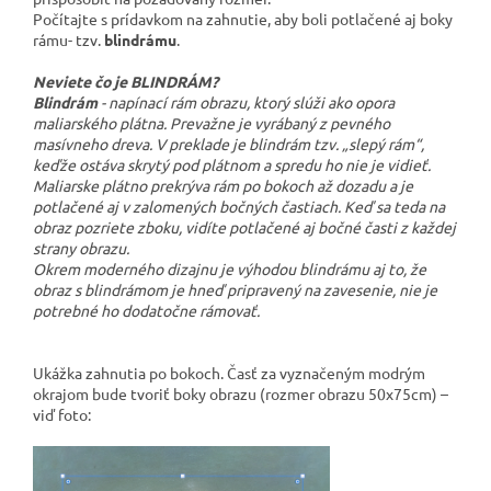
Počítajte s prídavkom na zahnutie, aby boli potlačené aj boky
rámu- tzv.
blindrámu
.
Neviete čo je BLINDRÁM?
Blindrám
- napínací rám obrazu, ktorý slúži ako opora
maliarského plátna. Prevažne je vyrábaný z pevného
masívneho dreva. V preklade je blindrám tzv. „slepý rám“,
keďže ostáva skrytý pod plátnom a spredu ho nie je vidieť.
Maliarske plátno prekrýva rám po bokoch až dozadu a je
potlačené aj v zalomených bočných častiach. Keď sa teda na
obraz pozriete zboku, vidíte potlačené aj bočné časti z každej
strany obrazu.
Okrem moderného dizajnu je výhodou blindrámu aj to, že
obraz s blindrámom je hneď pripravený na zavesenie, nie je
potrebné ho dodatočne rámovať.
Ukážka zahnutia po bokoch. Časť za vyznačeným modrým
okrajom bude tvoriť boky obrazu (rozmer obrazu 50x75cm) –
viď foto: