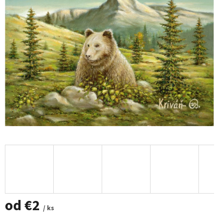
od
€2
/ ks