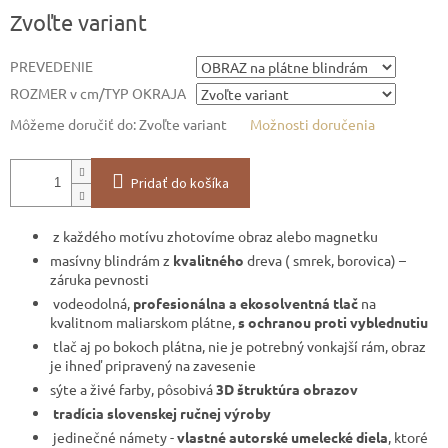
Jednotková
Zvoľte variant
cena:
PREVEDENIE
ROZMER v cm/TYP OKRAJA
Môžeme doručiť do:
Zvoľte variant
Možnosti doručenia
Pridať do košíka
z každého motívu zhotovíme obraz alebo magnetku
masívny blindrám z
kvalitného
dreva ( smrek, borovica) –
záruka pevnosti
vodeodolná,
profesionálna a ekosolventná tlač
na
kvalitnom maliarskom plátne,
s ochranou proti vyblednutiu
tlač aj po bokoch plátna, nie je potrebný vonkajší rám, obraz
je ihneď pripravený na zavesenie
sýte a živé farby, pôsobivá
3D štruktúra obrazov
tradícia slovenskej ručnej výroby
jedinečné námety -
vlastné autorské umelecké diela
, ktoré