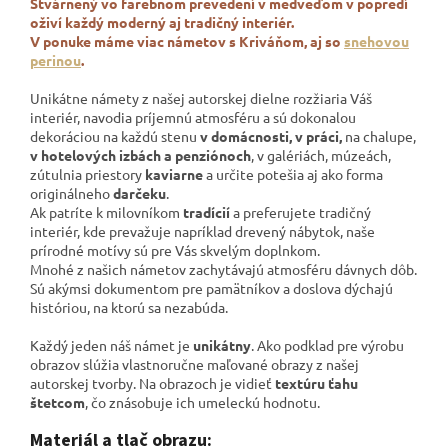
Stvárnený vo farebnom prevedení v medveďom v popredí
oživí každý moderný aj tradičný interiér.
V ponuke máme viac námetov s Kriváňom, aj so
snehovou
perinou
.
Unikátne námety z našej autorskej dielne rozžiaria Váš
interiér, navodia príjemnú atmosféru a sú dokonalou
dekoráciou na každú stenu
v domácnosti, v práci,
na chalupe,
v hotelových izbách a penziónoch
, v galériách,
múzeách,
zútulnia priestory
kaviarne
a určite potešia aj ako forma
originálneho
darčeku
.
Ak patríte k milovníkom
tradícií
a preferujete tradičný
interiér, kde prevažuje napríklad drevený nábytok, naše
prírodné motívy sú pre Vás skvelým doplnkom.
Mnohé z našich námetov zachytávajú atmosféru dávnych dôb.
Sú akýmsi dokumentom pre pamätníkov a
doslova dýchajú
históriou, na ktorú sa nezabúda.
Každý jeden náš námet je
unikátny
. Ako podklad pre výrobu
obrazov slúžia vlastnoručne maľované obrazy z našej
autorskej tvorby. Na obrazoch je vidieť
textúru ťahu
štetcom
, čo znásobuje ich umeleckú hodnotu.
Materiál a tlač obrazu: