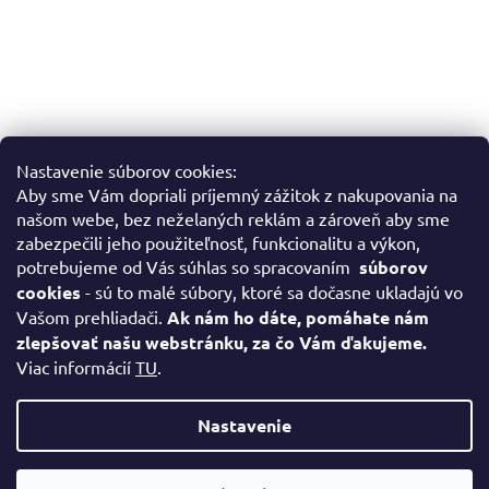
Nastavenie súborov cookies:
Aby sme Vám dopriali príjemný zážitok z nakupovania na
Sledovať na Instagrame
našom webe, bez neželaných reklám a zároveň aby sme
zabezpečili jeho použiteľnosť, funkcionalitu a výkon,
potrebujeme od Vás súhlas so spracovaním
súborov
Facebook
cookies
- sú to malé súbory, ktoré sa dočasne ukladajú vo
Vašom prehliadači.
Ak nám ho dáte, pomáhate nám
zlepšovať našu webstránku, za čo Vám ďakujeme.
Viac informácií
TU
.
Vytvoril Shoptet
Nastavenie
Copyright 2026
www.slovenskeobrazy.sk
. Všetky práva