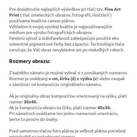
Pre dosiahnutie najlepších výsledkov pri tlači tzv.
Fine Art
Print
( tlač umeleckých obrazov, fotografií, ilustrácií )
používame kvalitné canvas plátno
.
Vzhľadom k svojej vysokej kvalite je najpoužívanejším
médiom pre výrobu fotografických obrazov.
Farebnú sýtosť a stálofarebnosť zabezpečujú použité eko
solventné pigmentové farby bez zápachu. Technológia tlače
zaručuje, že Váš obraz nevybledne ani po niekoľkých rokoch.
Rozmery obrazu:
Z každého námetu je možné vybrať si z ponúkaných rozmerov.
Rozmer je uvádzaný
v cm, šírka (š) x výška (v
) alebo naopak
v závislosti od kompozície originálneho námetu.
Ak je originálny obraz kompozične orientovaný na výšku, platí
rozmer
30x40.
Ak je kompozícia obrazu na šírku, platí rozmer
40x30.
Pri námetoch uvádzame len jednu rozmerovú orientáciu,
berte to prosím do úvahy.
Pred samotnou tlačou foto plátna je veľkosť plátna potrebné
prispôsobiť na požadovaný rozmer.