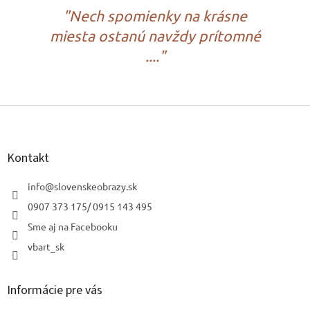
"Nech spomienky na krásne
miesta ostanú navždy prítomné
...."
Z
á
p
ä
Kontakt
t
i
info
@
slovenskeobrazy.sk
e
0907 373 175/ 0915 143 495
Sme aj na Facebooku
vbart_sk
Informácie pre vás