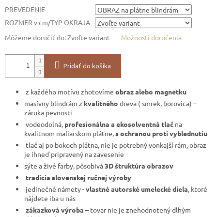
PREVEDENIE
ROZMER v cm/TYP OKRAJA
Môžeme doručiť do:
Zvoľte variant
Možnosti doručenia
Pridať do košíka
z každého motívu zhotovíme
obraz alebo magnetku
masívny blindrám z
kvalitného
dreva ( smrek, borovica) –
záruka pevnosti
vodeodolná,
profesionálna a ekosolventná tlač
na
kvalitnom maliarskom plátne,
s ochranou proti vyblednutiu
tlač aj po bokoch plátna, nie je potrebný vonkajší rám, obraz
je ihneď pripravený na zavesenie
sýte a živé farby, pôsobivá
3D štruktúra obrazov
tradícia slovenskej ručnej výroby
jedinečné námety -
vlastné autorské umelecké diela
, ktoré
nájdete iba u nás
zákazková výroba
– tovar nie je znehodnotený dlhým