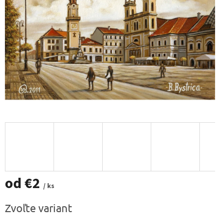
od
€2
/ ks
Jednotková
Zvoľte variant
cena: