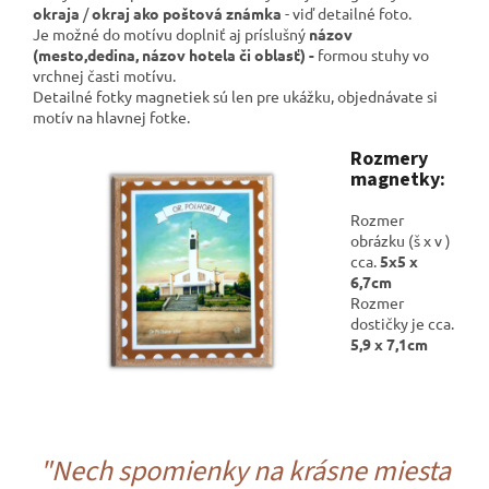
okraja
/
okraj ako poštová známka
- viď detailné foto.
Je možné do motívu doplniť aj príslušný
názov
(mesto,dedina, názov hotela či oblasť) -
formou stuhy vo
vrchnej časti motívu.
Detailné fotky magnetiek sú len pre ukážku, objednávate si
motív na hlavnej fotke.
Rozmery
magnetky:
Rozmer
obrázku (š x v )
cca.
5x5 x
6,7cm
Rozmer
dostičky je cca.
5,9 x 7,1cm
"Nech spomienky na krásne miesta