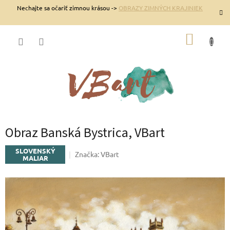
Prejsť
Nechajte sa očariť zimnou krásou ->
OBRAZY ZIMNÝCH KRAJINIEK
na
obsah
NÁKUP
KOŠÍK
Obraz Banská Bystrica, VBart
SLOVENSKÝ
Značka:
VBart
MALIAR