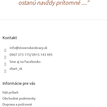
ostanú navždy prítomné ...."
Z
á
p
ä
Kontakt
t
i
info
@
slovenskeobrazy.sk
e
0907 373 175/ 0915 143 495
Sme aj na Facebooku
vbart_sk
Informácie pre vás
Náš príbeh
Obchodné podmienky
Doprava a poštovné