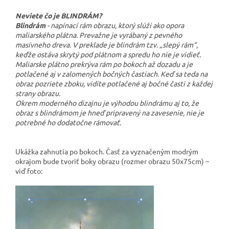
Neviete čo je BLINDRÁM?
Blindrám
- napínací rám obrazu, ktorý slúži ako opora
maliarského plátna. Prevažne je vyrábaný z pevného
masívneho dreva. V preklade je blindrám tzv. „slepý rám“,
keďže ostáva skrytý pod plátnom a spredu ho nie je vidieť.
Maliarske plátno prekrýva rám po bokoch až dozadu a je
potlačené aj v zalomených bočných častiach. Keď sa teda na
obraz pozriete zboku, vidíte potlačené aj bočné časti z každej
strany obrazu.
Okrem moderného dizajnu je výhodou blindrámu aj to, že
obraz s blindrámom je hneď pripravený na zavesenie, nie je
potrebné ho dodatočne rámovať.
Ukážka zahnutia po bokoch. Časť za vyznačeným modrým
okrajom bude tvoriť boky obrazu (rozmer obrazu 50x75cm) –
viď foto: