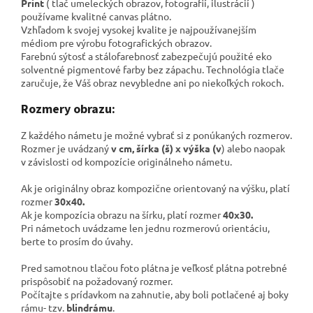
Print
( tlač umeleckých obrazov, fotografií, ilustrácií )
používame kvalitné canvas plátno
.
Vzhľadom k svojej vysokej kvalite je najpoužívanejším
médiom pre výrobu fotografických obrazov.
Farebnú sýtosť a stálofarebnosť zabezpečujú použité eko
solventné pigmentové farby bez zápachu. Technológia tlače
zaručuje, že Váš obraz nevybledne ani po niekoľkých rokoch.
Rozmery obrazu:
Z každého námetu je možné vybrať si z ponúkaných rozmerov.
Rozmer je uvádzaný
v cm, šírka (š) x výška (v
) alebo naopak
v závislosti od kompozície originálneho námetu.
Ak je originálny obraz kompozične orientovaný na výšku, platí
rozmer
30x40.
Ak je kompozícia obrazu na šírku, platí rozmer
40x30.
Pri námetoch uvádzame len jednu rozmerovú orientáciu,
berte to prosím do úvahy.
Pred samotnou tlačou foto plátna je veľkosť plátna potrebné
prispôsobiť na požadovaný rozmer.
Počítajte s prídavkom na zahnutie, aby boli potlačené aj boky
rámu- tzv.
blindrámu
.