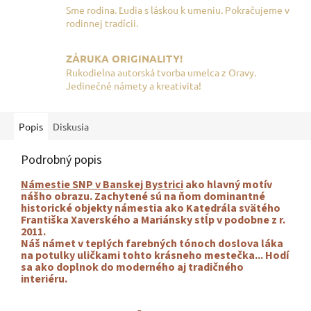
Sme rodina. Ľudia s láskou k umeniu. Pokračujeme v
rodinnej tradícii.
ZÁRUKA ORIGINALITY!
Rukodielna autorská tvorba umelca z Oravy.
Jedinečné námety a kreativita!
Popis
Diskusia
Podrobný popis
Námestie SNP v Banskej Bystrici
ako hlavný motív
nášho obrazu. Zachytené sú na ňom dominantné
historické objekty námestia ako Katedrála svätého
Františka Xaverského a Mariánsky stĺp v podobne z r.
2011.
Náš námet v teplých farebných tónoch doslova láka
na potulky uličkami tohto krásneho mestečka... Hodí
sa ako doplnok do moderného aj tradičného
interiéru.