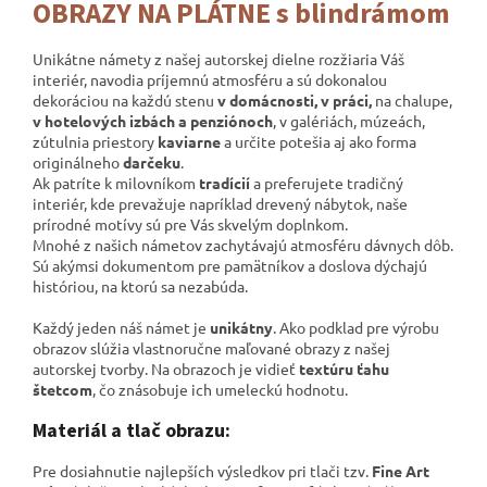
OBRAZY NA PLÁTNE s blindrámom
Unikátne námety z našej autorskej dielne rozžiaria Váš
interiér, navodia príjemnú atmosféru a sú dokonalou
dekoráciou na každú stenu
v domácnosti, v práci,
na chalupe,
v hotelových izbách a penziónoch
, v galériách,
múzeách,
zútulnia priestory
kaviarne
a určite potešia aj ako forma
originálneho
darčeku
.
Ak patríte k milovníkom
tradícií
a preferujete tradičný
interiér, kde prevažuje napríklad drevený nábytok, naše
prírodné motívy sú pre Vás skvelým doplnkom.
Mnohé z našich námetov zachytávajú atmosféru dávnych dôb.
Sú akýmsi dokumentom pre pamätníkov a
doslova dýchajú
históriou, na ktorú sa nezabúda.
Každý jeden náš námet je
unikátny
. Ako podklad pre výrobu
obrazov slúžia vlastnoručne maľované obrazy z našej
autorskej tvorby. Na obrazoch je vidieť
textúru ťahu
štetcom
, čo znásobuje ich umeleckú hodnotu.
Materiál a tlač obrazu:
Pre dosiahnutie najlepších výsledkov pri tlači tzv.
Fine Art