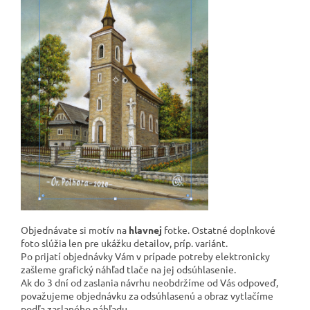
Objednávate si motív na
hlavnej
fotke. Ostatné doplnkové
foto slúžia len pre ukážku detailov, príp. variánt.
Po prijatí objednávky Vám v prípade potreby elektronicky
zašleme grafický náhľad tlače na jej odsúhlasenie.
Ak do 3 dní od zaslania návrhu neobdržíme od Vás odpoveď,
považujeme objednávku za odsúhlasenú a obraz vytlačíme
podľa zaslaného náhľadu.