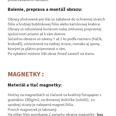
Balenie, preprava a montáž obrazu:
Obrazy zhotovené pre Vás sú zabalené do ochrannej stretch
fólie a hrubšej bublinkovej fólie alebo kartónovej krabice.
Obrazy sú odosielané kuriérom našej zmluvnej prepravnej
spoločnosti
priamo až k vám domov.
Súčasťou obrazov sú závesy 1 až 2 ks podľa rozmeru (háčik,
krokodíl), umiestnené na zadnej strane, rovnako aj spony,
ktorými je plátno pripevnené o rám.
Po vybalení môžete Váš obraz ihneď zavesiť na stenu.
MAGNETKY :
Materiál a tlač magnetky:
Motívy na magnetkách sú tlačené na kvalitný fotopapier s
gramážou 280g/m2, na drevenej doštičke (sololit), zo
spodnej strany je nalepená magnet.fólia.
Povrch magnetiek je lakovaný.
Na výber Vám ponúkame 2 varianty okrajov magnetky -
bez