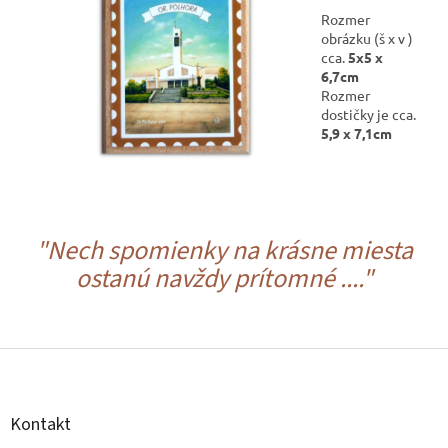
Rozmer
obrázku (š x v )
cca.
5x5 x
6,7cm
Rozmer
dostičky je cca.
5,9 x 7,1cm
"Nech spomienky na krásne miesta
ostanú navždy prítomné ...."
Z
á
p
ä
Kontakt
t