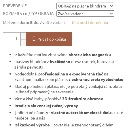
PREVEDENIE
ROZMER v cm/TYP OKRAJA
Môžeme doručiť do:
Zvoľte variant
Možnosti doručenia
Pridať do košíka
z každého motívu zhotovíme
obraz alebo magnetku
masívny blindrám z
kvalitného
dreva ( smrek, borovica) –
záruka pevnosti
vodeodolná,
profesionálna a ekosolventná tlač
na
kvalitnom maliarskom plátne,
s ochranou proti vyblednutiu
tlač aj po bokoch plátna, nie je potrebný vonkajší rám, obraz
je ihneď pripravený na zavesenie
sýte a živé farby, pôsobivá
3D štruktúra obrazov
tradícia slovenskej ručnej výroby
jedinečné námety -
vlastné autorské umelecké diela
, ktoré
nájdete iba u nás
zákazková výroba
– tovar nie je znehodnotený dlhým