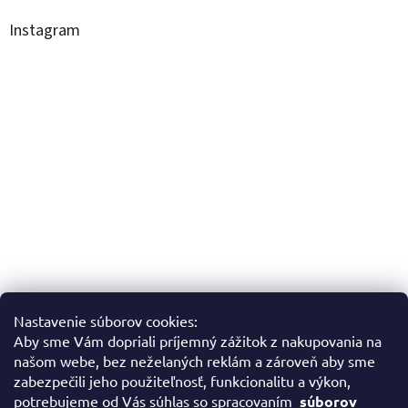
Instagram
Nastavenie súborov cookies:
Aby sme Vám dopriali príjemný zážitok z nakupovania na
Sledovať na Instagrame
našom webe, bez neželaných reklám a zároveň aby sme
zabezpečili jeho použiteľnosť, funkcionalitu a výkon,
potrebujeme od Vás súhlas so spracovaním
súborov
Facebook