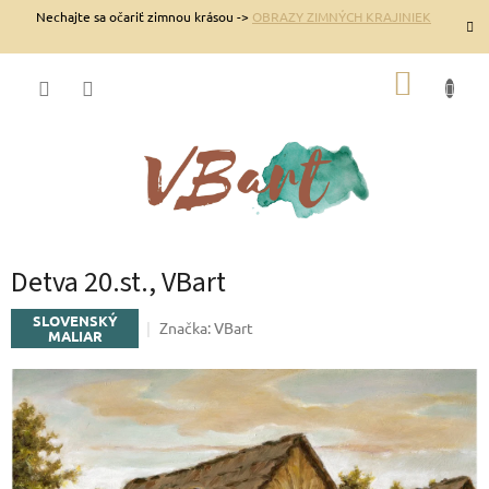
Prejsť
Nechajte sa očariť zimnou krásou ->
OBRAZY ZIMNÝCH KRAJINIEK
na
obsah
NÁKUP
KOŠÍK
Detva 20.st., VBart
SLOVENSKÝ
Značka:
VBart
MALIAR