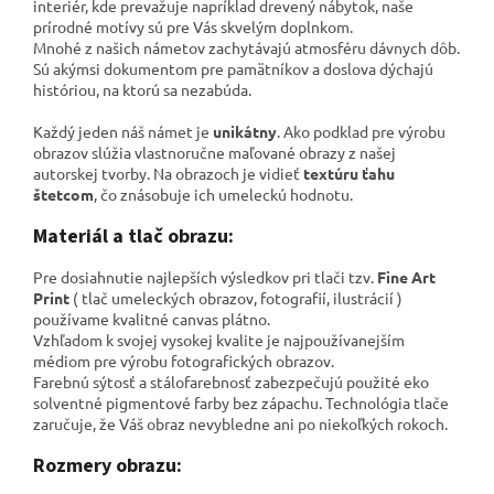
interiér, kde prevažuje napríklad drevený nábytok, naše
prírodné motívy sú pre Vás skvelým doplnkom.
Mnohé z našich námetov zachytávajú atmosféru dávnych dôb.
Sú akýmsi dokumentom pre pamätníkov a
doslova dýchajú
históriou, na ktorú sa nezabúda.
Každý jeden náš námet je
unikátny
. Ako podklad pre výrobu
obrazov slúžia vlastnoručne maľované obrazy z našej
autorskej tvorby. Na obrazoch je vidieť
textúru ťahu
štetcom
, čo znásobuje ich umeleckú hodnotu.
Materiál a tlač obrazu:
Pre dosiahnutie najlepších výsledkov pri tlači tzv.
Fine Art
Print
( tlač umeleckých obrazov, fotografií, ilustrácií )
používame kvalitné canvas plátno
.
Vzhľadom k svojej vysokej kvalite je najpoužívanejším
médiom pre výrobu fotografických obrazov.
Farebnú sýtosť a stálofarebnosť zabezpečujú použité eko
solventné pigmentové farby bez zápachu. Technológia tlače
zaručuje, že Váš obraz nevybledne ani po niekoľkých rokoch.
Rozmery obrazu: