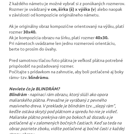
Z každého námetu je možné vybrať si z ponúkaných rozmerov.
Rozmer je uvádzaný
v cm, šírka (š) x výška (v
) alebo naopak
v závislosti od kompozície originálneho námetu.
Ak je originálny obraz kompozične orientovaný na výšku, platí
rozmer
30x40.
Ak je kompozícia obrazu na šírku, platí rozmer
40x30.
Pri námetoch uvádzame len jednu rozmerovú orientáciu,
berte to prosím do úvahy.
Pred samotnou tlačou foto plátna je veľkosť plátna potrebné
prispôsobiť na požadovaný rozmer.
Počítajte s prídavkom na zahnutie, aby boli potlačené aj boky
rámu- tzv.
blindrámu
.
Neviete čo je BLINDRÁM?
Blindrám
- napínací rám obrazu, ktorý slúži ako opora
maliarského plátna. Prevažne je vyrábaný z pevného
masívneho dreva. V preklade je blindrám tzv. „slepý rám“,
keďže ostáva skrytý pod plátnom a spredu ho nie je vidieť.
Maliarske plátno prekrýva rám po bokoch až dozadu a je
potlačené aj v zalomených bočných častiach. Keď sa teda na
obraz pozriete zboku, vidíte potlačené aj bočné časti z každej