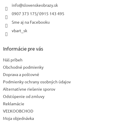
i
info
@
slovenskeobrazy.sk
e
0907 373 175/ 0915 143 495
Sme aj na Facebooku
vbart_sk
Informácie pre vás
Náš príbeh
Obchodné podmienky
Doprava a poštovné
Podmienky ochrany osobných údajov
Alternatívne riešenie sporov
Odstúpenie od zmluvy
Reklamácie
VEĽKOOBCHOD
Moja objednávka